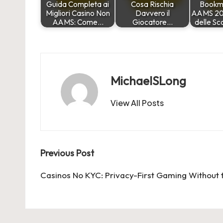
Guida Completa ai
Cosa Rischia
Bookm
Migliori Casino Non
Davvero il
AAMS 202
AAMS: Come…
Giocatore…
delle S
MichaelSLong
View All Posts
Post
Previous Post
navigation
Casinos No KYC: Privacy-First Gaming Without