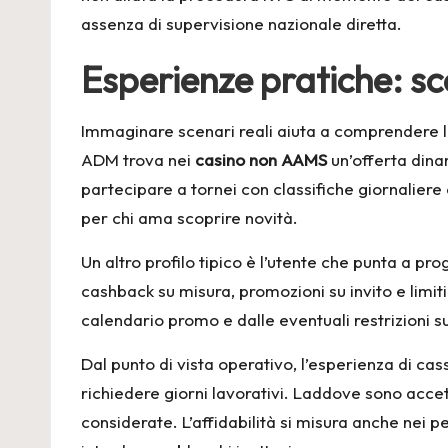
assenza di supervisione nazionale diretta.
Esperienze pratiche: sc
Immaginare scenari reali aiuta a comprendere l’equ
ADM trova nei
casino non AAMS
un’offerta dinam
partecipare a tornei con classifiche giornaliere
per chi ama scoprire novità.
Un altro profilo tipico è l’utente che punta a pr
cashback su misura, promozioni su invito e limiti
calendario promo e dalle eventuali restrizioni sui 
Dal punto di vista operativo, l’esperienza di cas
richiedere giorni lavorativi. Laddove sono accett
considerate. L’affidabilità si misura anche nei 