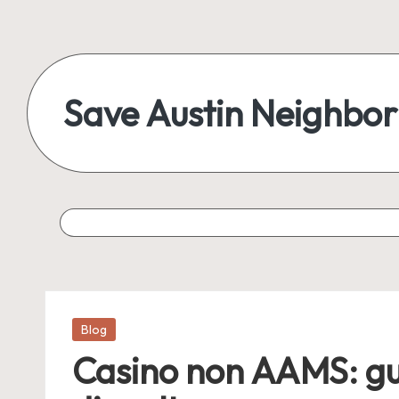
Skip
to
content
Save Austin Neighbo
Advocating
Austin
and
exploring
everything
Posted
Blog
in
Casino non AAMS: gui