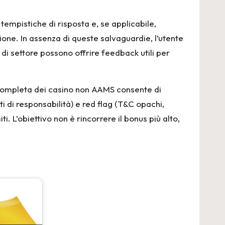
 tempistiche di risposta e, se applicabile,
ione. In assenza di queste salvaguardie, l’utente
 di settore possono offrire feedback utili per
 completa dei
casino non AAMS
consente di
ti di responsabilità) e red flag (T&C opachi,
i. L’obiettivo non è rincorrere il bonus più alto,