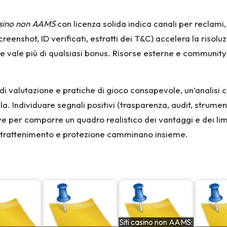
sino non AAMS
con licenza solida indica canali per reclami,
nshot, ID verificati, estratti dei T&C) accelera la risoluz
le vale più di qualsiasi bonus. Risorse esterne e community
 di valutazione e pratiche di gioco consapevole, un’analisi
la. Individuare segnali positivi (trasparenza, audit, strumen
ve per comporre un quadro realistico dei vantaggi e dei limit
 intrattenimento e protezione camminano insieme.
Siti casino non AAMS: