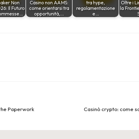
aker Non
Casino non AAMS:
tra hype,
Oltre i L
6: Il Futuro
come orientarsi tra
regolamentazione
la Fronti
commesse…
opportunità,…
e…
 the Paperwork
Casinò crypto: come sce