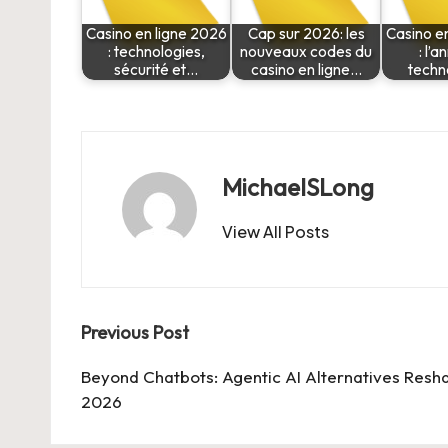
Casino en ligne 2026
Cap sur 2026: les
Casino e
: technologies,
nouveaux codes du
: l’
sécurité et…
casino en ligne…
techn
MichaelSLong
View All Posts
Post
Previous Post
navigation
Beyond Chatbots: Agentic AI Alternatives Resha
2026