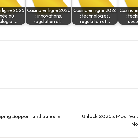
n ligne 2026
Casino en ligne 2026
Casino en ligne 2026
Casino e
année où
: innovations,
: technologies,
: tec
ologie,…
régulation et…
régulation et…
sécu
ping Support and Sales in
Unlock 2026’s Most Valu
No