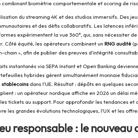
en combinant biométrie comportementale et scoring de ris
isation du streaming 4K et des studios immersifs. Des jeux 
unautaires et des défis collaboratifs. Les latences infér
formes expérimentent la vue 360°, qui, sans nécessiter de 
air. Côté équité, les opérateurs combinent un
RNG audité
(p
chain », afin de publier des preuves d’intégrité consultab
its instantanés via SEPA Instant et Open Banking devienne
efeuilles hybrides gèrent simultanément monnaie fiducia
s
stablecoins
dans l’UE. Résultat : dépôts en quelques seco
iplient : un opérateur nordique affiche en 2026 un délai m
 les tickets au support. Pour approfondir les tendances et
re les grandes évolutions technologiques, l’UX et les offre
 jeu responsable : le nouveau