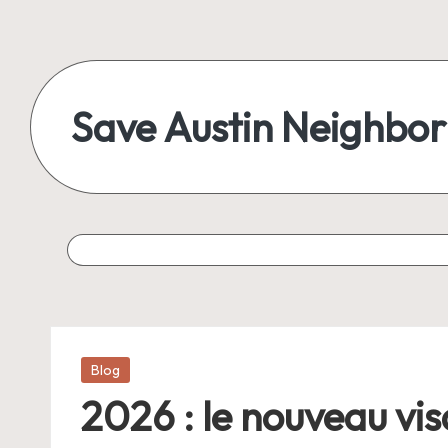
Skip
to
content
Save Austin Neighbo
Advocating
Austin
and
exploring
everything
Posted
Blog
in
2026 : le nouveau vis