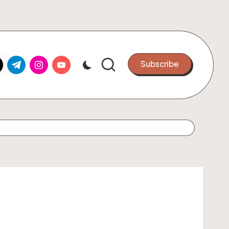
k.com
tter.com
t.me
instagram.com
youtube.com
Subscribe