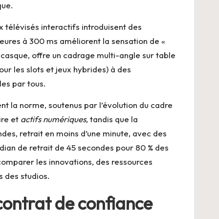
que.
télévisés interactifs introduisent des
ieures à 300 ms améliorent la sensation de «
casque, offre un cadrage multi-angle sur table
our les slots et jeux hybrides) à des
les par tous.
nt la norme, soutenus par l’évolution du cadre
ire et
actifs numériques
, tandis que la
ndes, retrait en moins d’une minute, avec des
édian de retrait de 45 secondes pour 80 % des
 comparer les innovations, des ressources
s des studios.
 contrat de confiance