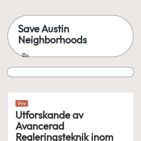
Skip
to
Save Austin
content
Neighborhoods
Advocating
Austin
and
exploring
everything
Posted
Blog
in
Utforskande av
Avancerad
Regleringsteknik inom