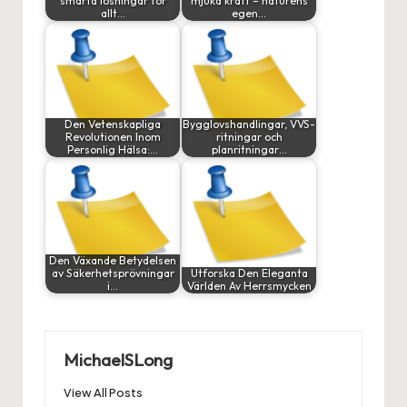
smarta lösningar för
mjuka kraft – naturens
allt…
egen…
Den Vetenskapliga
Bygglovshandlingar, VVS-
Revolutionen Inom
ritningar och
Personlig Hälsa:…
planritningar…
Den Växande Betydelsen
av Säkerhetsprövningar
Utforska Den Eleganta
i…
Världen Av Herrsmycken
MichaelSLong
View All Posts