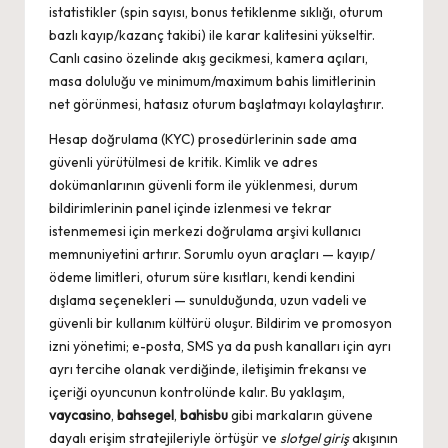
istatistikler (spin sayısı, bonus tetiklenme sıklığı, oturum
bazlı kayıp/kazanç takibi) ile karar kalitesini yükseltir.
Canlı casino özelinde akış gecikmesi, kamera açıları,
masa doluluğu ve minimum/maximum bahis limitlerinin
net görünmesi, hatasız oturum başlatmayı kolaylaştırır.
Hesap doğrulama (KYC) prosedürlerinin sade ama
güvenli yürütülmesi de kritik. Kimlik ve adres
dokümanlarının güvenli form ile yüklenmesi, durum
bildirimlerinin panel içinde izlenmesi ve tekrar
istenmemesi için merkezi doğrulama arşivi kullanıcı
memnuniyetini artırır. Sorumlu oyun araçları — kayıp/
ödeme limitleri, oturum süre kısıtları, kendi kendini
dışlama seçenekleri — sunulduğunda, uzun vadeli ve
güvenli bir kullanım kültürü oluşur. Bildirim ve promosyon
izni yönetimi; e-posta, SMS ya da push kanalları için ayrı
ayrı tercihe olanak verdiğinde, iletişimin frekansı ve
içeriği oyuncunun kontrolünde kalır. Bu yaklaşım,
vaycasino
,
bahsegel
,
bahisbu
gibi markaların güvene
dayalı erişim stratejileriyle örtüşür ve
slotgel giriş
akışının