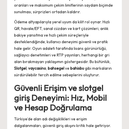
oranları ve maksimum çekim limitlerinin saydam biçimde
sunulması, sürprizleri ortadan kaldırır.
Ödeme altyapılarıyla yerel uyum da kilit rol oynar. Hızlı
QR, havale/EFT, sanal cüzdan ve kart çözümleri, anlık
bakiye yansıtma ve hızlı çekim süreçleriyle
desteklendiğinde, kullanıcı deneyimi güvenli ve pratik
hale gelir. Oyun adaleti tarafında lisans görünürlüğü,
sağlayıcı denetimleri ve RTP yayınları, herhangi bir gri
alan bırakmayan yaklaşımın göstergesidir. Bu bütünlük,
Slotgel
,
vaycasino
,
bahsegel
ve
bahisbu
gibi markaların
sürdürülebilir tercih edilme sebeplerini oluşturur.
Güvenli Erişim ve slotgel
giriş Deneyimi: Hız, Mobil
ve Hesap Doğrulama
Türkiye’de alan adı değişiklikleri ve erişim
dalgalanmaları, güvenli giriş akışını kritik hale getiriyor.