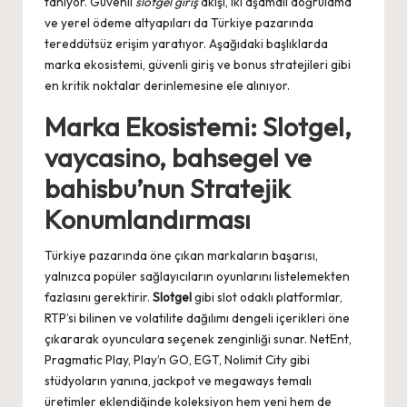
tanıyor. Güvenli
slotgel giriş
akışı, iki aşamalı doğrulama
ve yerel ödeme altyapıları da Türkiye pazarında
tereddütsüz erişim yaratıyor. Aşağıdaki başlıklarda
marka ekosistemi, güvenli giriş ve bonus stratejileri gibi
en kritik noktalar derinlemesine ele alınıyor.
Marka Ekosistemi: Slotgel,
vaycasino, bahsegel ve
bahisbu’nun Stratejik
Konumlandırması
Türkiye pazarında öne çıkan markaların başarısı,
yalnızca popüler sağlayıcıların oyunlarını listelemekten
fazlasını gerektirir.
Slotgel
gibi slot odaklı platformlar,
RTP’si bilinen ve volatilite dağılımı dengeli içerikleri öne
çıkararak oyunculara seçenek zenginliği sunar. NetEnt,
Pragmatic Play, Play’n GO, EGT, Nolimit City gibi
stüdyoların yanına, jackpot ve megaways temalı
üretimler eklendiğinde koleksiyon hem yeni hem de