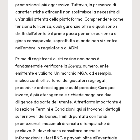
promozionali più aggressive. Tuttavia, la presenza di
caratteristiche attraenti non sostituisce la necessità di
un’analisi attenta della piattaforma. Comprendere come
funziona la licenza, quali garanzie offre e quali sono i
diritti dell’utente è il primo passo per un’esperienza di
gioco consapevole, soprattutto quando non si rientra
nell’ombrello regolatorio di ADM.
Prima di registrarsi ai
siti casino non aams
è
fondamentale verificare la
licenza
: numero, ente
emittente e validità. Un marchio MGA, ad esempio,
implica controlli su fondi dei giocatori segregati,
procedure antiriciclaggio e audit periodici; Curaçao,
invece, è più eterogenea e richiede maggiore due
diligence da parte dell’utente. Altrettanto importante è
la sezione Termini e Condizioni: qui si trovano i dettagli
su turnover dei bonus, limiti di puntata con fondi
promozionali, massimali di vincita e tempistiche di
prelievo. Si dovrebbero consultare anche le
informazioni su test RNG e payout, oltre all’eventuale