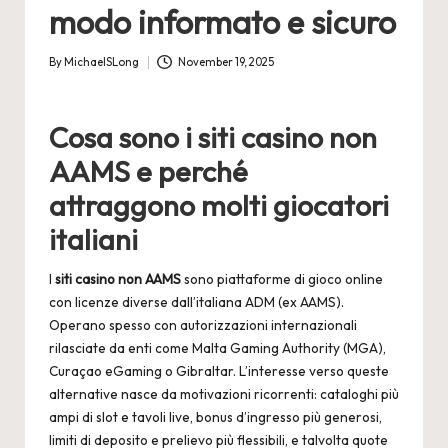
modo informato e sicuro
By
MichaelSLong
November 19, 2025
Posted
by
Cosa sono i siti casino non
AAMS e perché
attraggono molti giocatori
italiani
I
siti casino non AAMS
sono piattaforme di gioco online
con licenze diverse dall’italiana ADM (ex AAMS).
Operano spesso con autorizzazioni internazionali
rilasciate da enti come Malta Gaming Authority (MGA),
Curaçao eGaming o Gibraltar. L’interesse verso queste
alternative nasce da motivazioni ricorrenti: cataloghi più
ampi di slot e tavoli live, bonus d’ingresso più generosi,
limiti di deposito e prelievo più flessibili, e talvolta quote