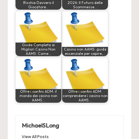
Rischia Davvero il
2026: Il Futuro delle
Giocatore…
Scommesse…
Guida Completa ai
Migliori Casino Non
Casino non AAMS: guida
AAMS: Come…
essenziale per capire,…
Oltre i confini ADM: il
Oltre i confini ADM:
mondo dei casino non
comprendere i casino non
AAMS…
AAMS…
MichaelSLong
View All Posts