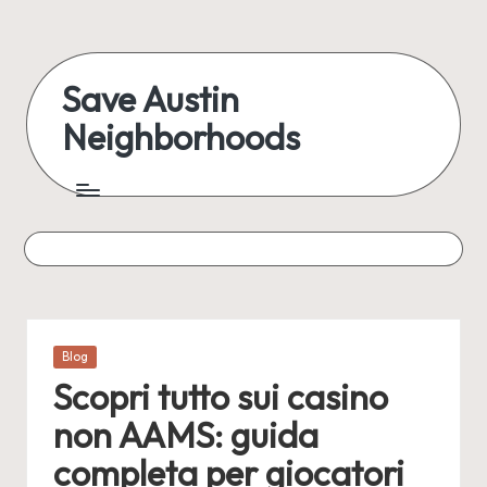
Skip
to
Save Austin
content
Neighborhoods
Advocating
Austin
and
exploring
everything
Posted
Blog
in
Scopri tutto sui casino
non AAMS: guida
completa per giocatori