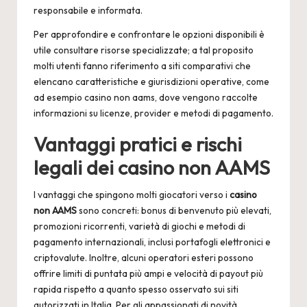
responsabile e informata.
Per approfondire e confrontare le opzioni disponibili è
utile consultare risorse specializzate; a tal proposito
molti utenti fanno riferimento a siti comparativi che
elencano caratteristiche e giurisdizioni operative, come
ad esempio
casino non aams
, dove vengono raccolte
informazioni su licenze, provider e metodi di pagamento.
Vantaggi pratici e rischi
legali dei casino non AAMS
I vantaggi che spingono molti giocatori verso i
casino
non AAMS
sono concreti: bonus di benvenuto più elevati,
promozioni ricorrenti, varietà di giochi e metodi di
pagamento internazionali, inclusi portafogli elettronici e
criptovalute. Inoltre, alcuni operatori esteri possono
offrire limiti di puntata più ampi e velocità di payout più
rapida rispetto a quanto spesso osservato sui siti
autorizzati in Italia. Per gli appassionati di novità,