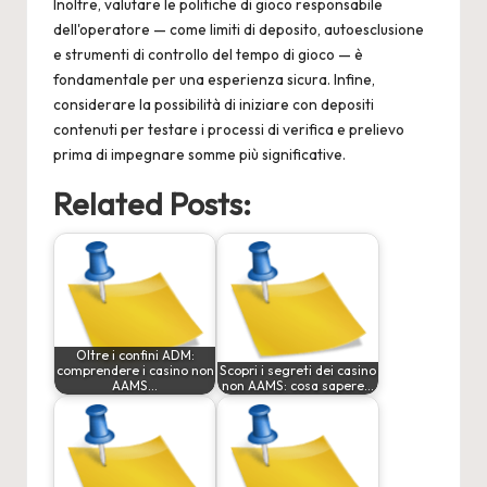
Inoltre, valutare le politiche di gioco responsabile
dell'operatore — come limiti di deposito, autoesclusione
e strumenti di controllo del tempo di gioco — è
fondamentale per una esperienza sicura. Infine,
considerare la possibilità di iniziare con depositi
contenuti per testare i processi di verifica e prelievo
prima di impegnare somme più significative.
Related Posts:
Oltre i confini ADM:
comprendere i casino non
Scopri i segreti dei casino
AAMS…
non AAMS: cosa sapere…