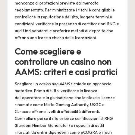
mancanza di protezioni previste dal mercato
regolamentato. Per minimizzare i rischi è consigliabile
controllare la reputazione del sito, leggere termini e
condizioni, verificare la presenza di certificazioni RNG e
audit indipendenti e preferire metodi di deposito che
offrano una traccia chiara delle transazioni.
Come scegliere e
controllare un casino non
AAMS: criteri e casi pratici
Scegliere un
casino non AAMS
richiede un approccio
metodico. Prima di tutto, verificare la licenza
dell'operatore e la giurisdizione che la rilascia: licenze
rinomate come Malta Gaming Authority, UKGC o
Curacao offrono livelli di affidabilità differenti.
Controllare poi se il sito esibisce certificazioni di RNG
(Random Number Generator) e rapporti di audit
rilasciati da enti indipendenti come eCOGRA o iTech