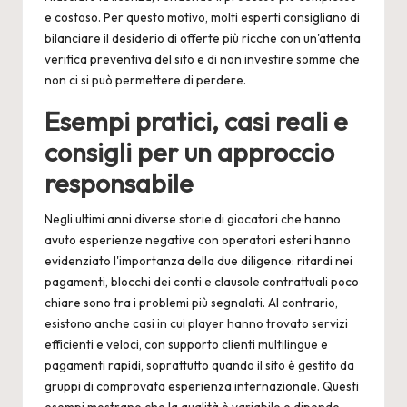
e costoso. Per questo motivo, molti esperti consigliano di
bilanciare il desiderio di offerte più ricche con un'attenta
verifica preventiva del sito e di non investire somme che
non ci si può permettere di perdere.
Esempi pratici, casi reali e
consigli per un approccio
responsabile
Negli ultimi anni diverse storie di giocatori che hanno
avuto esperienze negative con operatori esteri hanno
evidenziato l'importanza della due diligence: ritardi nei
pagamenti, blocchi dei conti e clausole contrattuali poco
chiare sono tra i problemi più segnalati. Al contrario,
esistono anche casi in cui player hanno trovato servizi
efficienti e veloci, con supporto clienti multilingue e
pagamenti rapidi, soprattutto quando il sito è gestito da
gruppi di comprovata esperienza internazionale. Questi