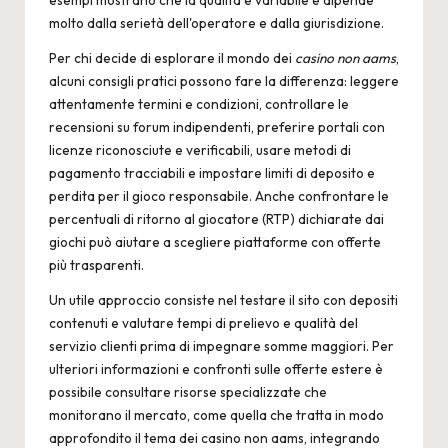
esempi mostrano che la qualità è variabile e dipende
molto dalla serietà dell'operatore e dalla giurisdizione.
Per chi decide di esplorare il mondo dei
casino non aams
,
alcuni consigli pratici possono fare la differenza: leggere
attentamente termini e condizioni, controllare le
recensioni su forum indipendenti, preferire portali con
licenze riconosciute e verificabili, usare metodi di
pagamento tracciabili e impostare limiti di deposito e
perdita per il gioco responsabile. Anche confrontare le
percentuali di ritorno al giocatore (RTP) dichiarate dai
giochi può aiutare a scegliere piattaforme con offerte
più trasparenti.
Un utile approccio consiste nel testare il sito con depositi
contenuti e valutare tempi di prelievo e qualità del
servizio clienti prima di impegnare somme maggiori. Per
ulteriori informazioni e confronti sulle offerte estere è
possibile consultare risorse specializzate che
monitorano il mercato, come quella che tratta in modo
approfondito il tema dei
casino non aams
, integrando