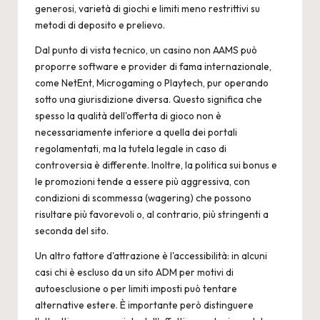
generosi, varietà di giochi e limiti meno restrittivi su
metodi di deposito e prelievo.
Dal punto di vista tecnico, un casino non AAMS può
proporre software e provider di fama internazionale,
come NetEnt, Microgaming o Playtech, pur operando
sotto una giurisdizione diversa. Questo significa che
spesso la qualità dell'offerta di gioco non è
necessariamente inferiore a quella dei portali
regolamentati, ma la tutela legale in caso di
controversia è differente. Inoltre, la politica sui bonus e
le promozioni tende a essere più aggressiva, con
condizioni di scommessa (wagering) che possono
risultare più favorevoli o, al contrario, più stringenti a
seconda del sito.
Un altro fattore d'attrazione è l'accessibilità: in alcuni
casi chi è escluso da un sito ADM per motivi di
autoesclusione o per limiti imposti può tentare
alternative estere. È importante però distinguere