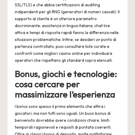
SSL/TLS) e che abbia certificazioni di auditing
indipendenti per gli RNG (generatori di numeri casuali). Il
supporto al cliente è un ulteriore parametro
discriminante: assistenza in lingua italiana, chat live
attiva e tempi di risposta rapidi fanno la differenza nelle
situazioni problematiche. Infine, se desideri un punto di
partenza controllato, puoi consultare liste curate e
confronti come
migliori casino online
per individuare
operatori che rispettano gli standard sopra elencati.
Bonus, giochi e tecnologie:
cosa cercare per
massimizzare l’esperienza
I bonus sono spesso il primo elemento che attira i
giocatori, ma non tutti sono uguali. Un buon bonus di
benvenuto dovrebbe avere condizioni chiare, limiti
temporali ragionevoli e requisiti di puntata coerenti.
Oltre ai classici bonus di deposito, molte piattaforme