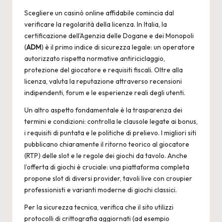
Scegliere un casinò online affidabile comincia dal
verificare la regolarità della licenza. In Italia, la
certificazione dell’Agenzia delle Dogane e dei Monopoli
(
ADM
) è il primo indice di sicurezza legale: un operatore
autorizzato rispetta normative antiriciclaggio,
protezione del giocatore e requisiti fiscali. Oltre alla
licenza, valuta la reputazione attraverso recensioni
indipendenti, forum e le esperienze reali degli utenti.
Un altro aspetto fondamentale è la trasparenza dei
termini e condizioni: controlla le clausole legate ai bonus,
i requisiti di puntata e le politiche di prelievo. I migliori siti
pubblicano chiaramente il ritorno teorico al giocatore
(RTP) delle slot e le regole dei giochi da tavolo. Anche
l’offerta di giochi è cruciale: una piattaforma completa
propone slot di diversi provider, tavoli live con croupier
professionisti e varianti moderne di giochi classici.
Per la sicurezza tecnica, verifica che il sito utilizzi
protocolli di crittografia aggiornati (ad esempio