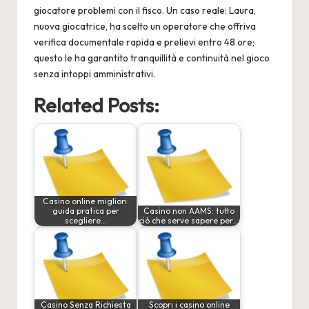
giocatore problemi con il fisco. Un caso reale: Laura,
nuova giocatrice, ha scelto un operatore che offriva
verifica documentale rapida e prelievi entro 48 ore;
questo le ha garantito tranquillità e continuità nel gioco
senza intoppi amministrativi.
Related Posts:
Casino online migliori:
guida pratica per
Casino non AAMS: tutto
scegliere…
ciò che serve sapere per…
Casino Senza Richiesta
Scopri i casino online