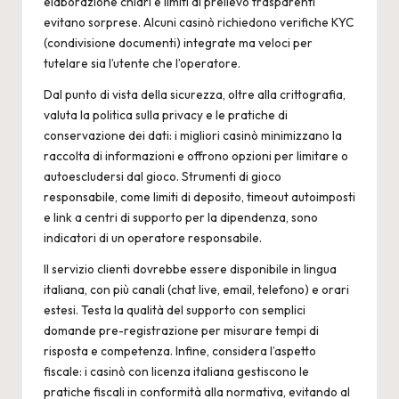
elaborazione chiari e limiti di prelievo trasparenti
evitano sorprese. Alcuni casinò richiedono verifiche KYC
(condivisione documenti) integrate ma veloci per
tutelare sia l’utente che l’operatore.
Dal punto di vista della sicurezza, oltre alla crittografia,
valuta la politica sulla privacy e le pratiche di
conservazione dei dati: i migliori casinò minimizzano la
raccolta di informazioni e offrono opzioni per limitare o
autoescludersi dal gioco. Strumenti di gioco
responsabile, come limiti di deposito, timeout autoimposti
e link a centri di supporto per la dipendenza, sono
indicatori di un operatore responsabile.
Il servizio clienti dovrebbe essere disponibile in lingua
italiana, con più canali (chat live, email, telefono) e orari
estesi. Testa la qualità del supporto con semplici
domande pre-registrazione per misurare tempi di
risposta e competenza. Infine, considera l’aspetto
fiscale: i casinò con licenza italiana gestiscono le
pratiche fiscali in conformità alla normativa, evitando al