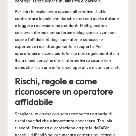
vantaggi senza esporsi inutilmente al pericolo.
Per chi sta esplorando opzioni alternative, è utile
confrontare le politiche dei siti esteri con quelle italiane
e leggere recensioni indipendenti. Molti giocatori
cercano informazioni su forum e blog specializzati per
capire l'affidabilità degli operatori e conoscere
esperienze reali di pagamento e supporto. Per
approfondire alcune piattaforme non regolamentate in
Italia si può consultare link informativi su
casino non
aams
che illustrano differenze operative e casi concreti.
Rischi, regole e come
riconoscere un operatore
affidabile
Scegliere un
casino non aams
comporta una serie di
rischi specifici che è importante conoscere. Tra i più
rilevanti: l'assenza di protezione da parte dell'ADM,
possibili difficoltà nel recuperare contenziosi, ritardi o