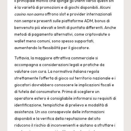
Il principale motivo che spinge gli utenti verso questi siti
è la varietà di promozioni e di giochi disponibili. Alcuni
casino non aams
offrono slot e provider internazionali
non sempre presenti sulle piattaforme ADM, bonus di
benvenuto più elevati e limiti di puntata differenti. Anche
metodi di pagamento alternativi, come criptovalute o
wallet meno comuni, sono spesso supportati,
aumentando la flessibilità per il giocatore.
Tuttavia, la maggiore attrattiva commerciale si
accompagna a considerazioni legali e pratiche da
valutare con cura. La normativa italiana regola
strettamente l'offerta di gioco sul territorio nazionale e i
giocatori dovrebbero conoscere le implicazioni fiscali e
di tutela del consumatore. Prima di scegliere un
operatore estero è consigliabile informarsi su requisiti di
identificazione, tempistiche di prelievo e modalità di
assistenza. Un uso consapevole delle informazioni
disponibili e la verifica della reputazione del sito
riducono il rischio di inconvenienti e aiutano a sfruttare i