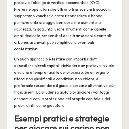
prelievi e l'obbligo di verifica documentale (KYC).
Preferire operatori che offrono transazioni tracciabili,
supportano voucher o carte riconosciute e hanno
politiche antiriciclaggio ben descritte aumenta la
sicurezza. In aggiunta, usare strumenti come caselle
email dedicate, screenshot delle transazioni e contratti
di bonus archiviati può semplificare eventuali
contestazioni.
Un buon approccio è testare con importi ridotti:
depositare piccoli capitali, richiedere un prelievo iniziale
e valutare tempi e facilità del processo. Se emergono
ritardi non giustificati o condizioni non chiare, è
preferibile sospendere il gioco e cercare alternative più
trasparenti. La prudenza aiuta a bilanciare i vantaggi
economici con la protezione del proprio capitale e dei
propri diritti come giocatore.
Esempi pratici e strategie
per giocare sui casino non