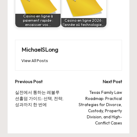
Casino en ligne à
paiement rapide :
Casino en ligne 2026 :
encaisser vos…
l’année où technologie,…
MichaelSLong
View All Posts
Post
Previous Post
Next Post
navigation
실전에서 통하는 레볼루
Texas Family Law
션홀덤 가이드: 선택, 전략,
Roadmap: Practical
성과까지 한 번에
Strategies for Divorce,
Custody, Property
Division, and High-
Conflict Cases