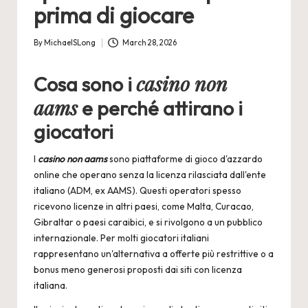
prima di giocare
By
MichaelSLong
March 28, 2026
Posted
by
casino non
Cosa sono i
aams
e perché attirano i
giocatori
I
casino non aams
sono piattaforme di gioco d'azzardo
online che operano senza la licenza rilasciata dall'ente
italiano (ADM, ex AAMS). Questi operatori spesso
ricevono licenze in altri paesi, come Malta, Curacao,
Gibraltar o paesi caraibici, e si rivolgono a un pubblico
internazionale. Per molti giocatori italiani
rappresentano un'alternativa a offerte più restrittive o a
bonus meno generosi proposti dai siti con licenza
italiana.