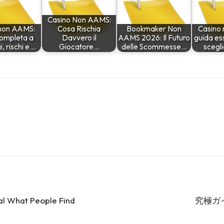
Casino Non AAMS:
 non AAMS:
Cosa Rischia
Bookmaker Non
Casino
completa a
Davvero il
AAMS 2026: Il Futuro
guida es
, rischi e…
Giocatore…
delle Scommesse…
scegl
al What People Find
究極ガ