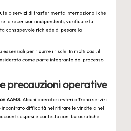
ute o servizi di trasferimento internazionali che
re le recensioni indipendenti, verificare la
elta consapevole richiede di pesare la
senziali per ridurre i rischi. In molti casi, il
considerato come parte integrante del processo
e e precauzioni operative
non AAMS
. Alcuni operatori esteri offrono servizi
contrato difficoltà nel ritirare le vincite o nel
 account sospesi e contestazioni burocratiche