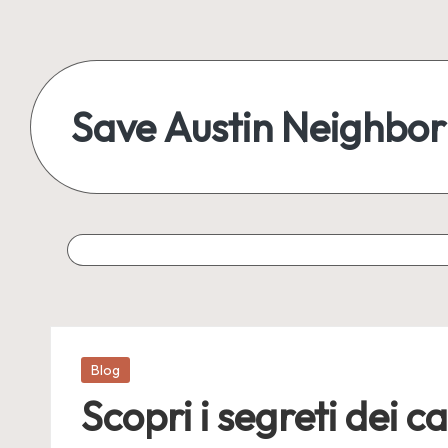
Skip
to
content
Save Austin Neighbo
Advocating
Austin
and
exploring
everything
Posted
Blog
in
Scopri i segreti dei 