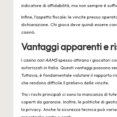
indicatore di affidabilità, ma non sempre è suffi
Infine, l’aspetto fiscale: le vincite presso opera
dichiarazione. Chi gioca deve quindi essere con
casinò.
Vantaggi apparenti e ris
I
casino non AAMS
spesso attirano i giocatori co
autorizzati in Italia. Questi vantaggi possono s
Tuttavia, è fondamentale valutare il rapporto r
che rendono difficile il prelievo delle vincite.
Tra i rischi principali ci sono la mancanza di tut
coperti da garanzie. Inoltre, le politiche di ges
la privacy. Anche la sicurezza tecnica può variare
repentaglio carte e conti.