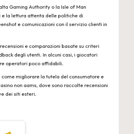
Malta Gaming Authority o la Isle of Man
 la lettura attenta delle politiche di
nshot e comunicazioni con il servizio clienti in
 recensioni e comparazioni basate su criteri
ck degli utenti. In alcuni casi, i giocatori
e operatori poco affidabili.
i su come migliorare la tutela del consumatore e
casino non aams
, dove sono raccolte recensioni
dei siti esteri.