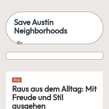
Skip
to
Save Austin
content
Neighborhoods
Advocating
Austin
and
exploring
everything
Posted
Blog
in
Raus aus dem Alltag: Mit
Freude und Stil
ausgehen