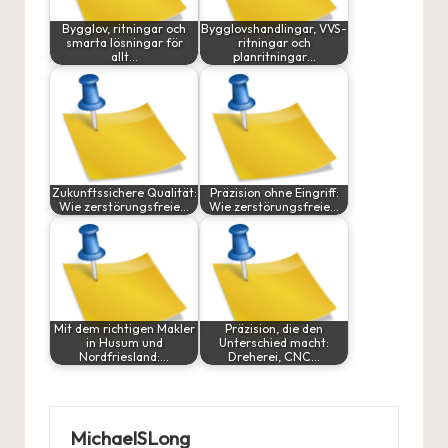
Bygglov, ritningar och
Bygglovshandlingar, VVS-
smarta lösningar för
ritningar och
allt…
planritningar…
Zukunftssichere Qualität:
Präzision ohne Eingriff:
Wie zerstörungsfreie…
Wie zerstörungsfreie…
Mit dem richtigen Makler
Präzision, die den
in Husum und
Unterschied macht:
Nordfriesland:…
Dreherei, CNC…
MichaelSLong