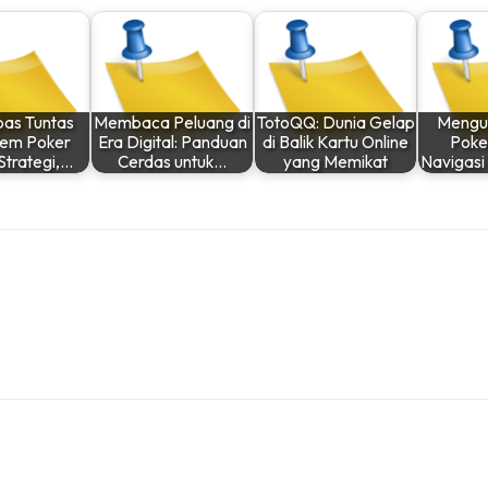
as Tuntas
Membaca Peluang di
TotoQQ: Dunia Gelap
Mengu
tem Poker
Era Digital: Panduan
di Balik Kartu Online
Poker
 Strategi,…
Cerdas untuk…
yang Memikat
Navigas