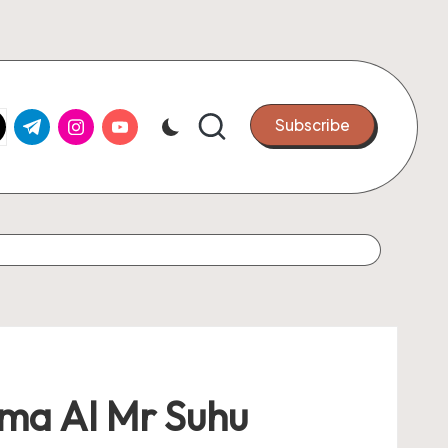
k.com
tter.com
t.me
instagram.com
youtube.com
Subscribe
ama AI Mr Suhu