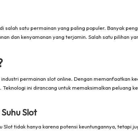
adi salah satu permainan yang paling populer. Banyak pe
nan dan kenyamanan yang terjamin. Salah satu pilihan y
?
industri permainan slot online. Dengan memanfaatkan ke
 Teknologi ini dirancang untuk memaksimalkan peluang 
 Suhu Slot
u Slot
tidak hanya karena potensi keuntungannya, tetapi ju