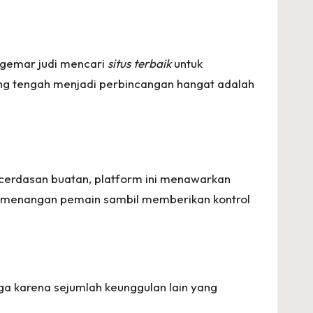
nggemar judi mencari
situs terbaik
untuk
ang tengah menjadi perbincangan hangat adalah
cerdasan buatan, platform ini menawarkan
kemenangan pemain sambil memberikan kontrol
ga karena sejumlah keunggulan lain yang