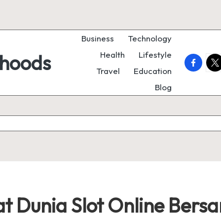
Business
Technology
Health
Lifestyle
rhoods
faceboo
twi
Travel
Education
Blog
t Dunia Slot Online Bers