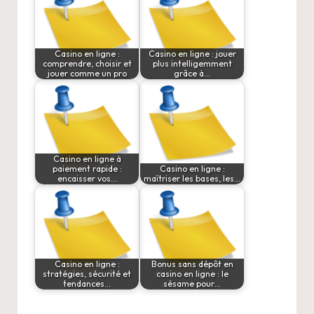
Casino en ligne :
Casino en ligne : jouer
comprendre, choisir et
plus intelligemment
jouer comme un pro
grâce à…
Casino en ligne à
paiement rapide :
Casino en ligne :
encaisser vos…
maîtriser les bases, les…
Casino en ligne :
Bonus sans dépôt en
stratégies, sécurité et
casino en ligne : le
tendances…
sésame pour…