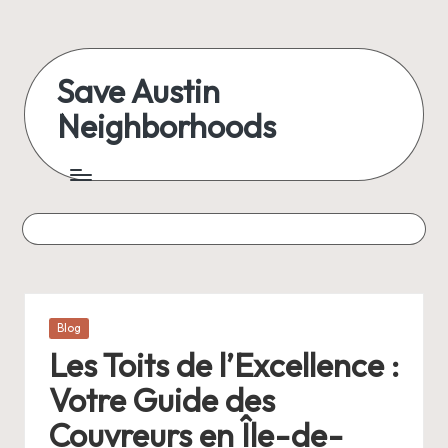
Skip
to
Save Austin
content
Neighborhoods
Advocating
Austin
and
exploring
everything
Posted
Blog
in
Les Toits de l’Excellence :
Votre Guide des
Couvreurs en Île-de-