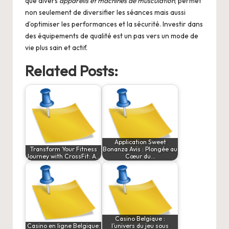
que divers
appareils et machines de musculation
, permet
non seulement de diversifier les séances mais aussi
d’optimiser les performances et la sécurité. Investir dans
des équipements de qualité est un pas vers un mode de
vie plus sain et actif.
Related Posts:
Application Sweet
Transform Your Fitness
Bonanza Avis : Plongée au
Journey with CrossFit: A…
Cœur du…
Casino Belgique :
Casino en ligne Belgique:
l’univers du jeu sous