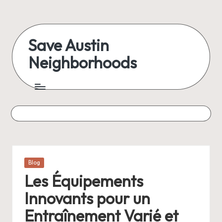
Skip
to
Save Austin
content
Neighborhoods
Advocating
Austin
and
exploring
everything
Posted
Blog
in
Les Équipements
Innovants pour un
Entraînement Varié et