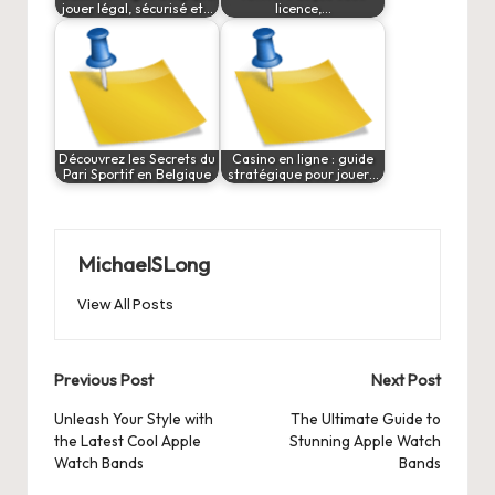
jouer légal, sécurisé et…
licence,…
Découvrez les Secrets du
Casino en ligne : guide
Pari Sportif en Belgique
stratégique pour jouer…
MichaelSLong
View All Posts
Post
Previous Post
Next Post
navigation
Unleash Your Style with
The Ultimate Guide to
the Latest Cool Apple
Stunning Apple Watch
Watch Bands
Bands