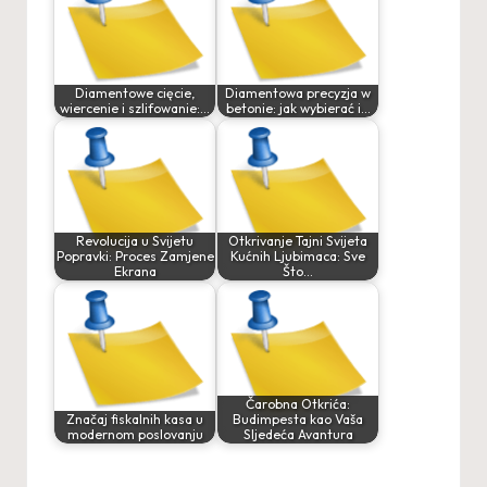
Diamentowe cięcie,
Diamentowa precyzja w
wiercenie i szlifowanie:…
betonie: jak wybierać i…
Revolucija u Svijetu
Otkrivanje Tajni Svijeta
Popravki: Proces Zamjene
Kućnih Ljubimaca: Sve
Ekrana
Što…
Čarobna Otkrića:
Značaj fiskalnih kasa u
Budimpesta kao Vaša
modernom poslovanju
Sljedeća Avantura