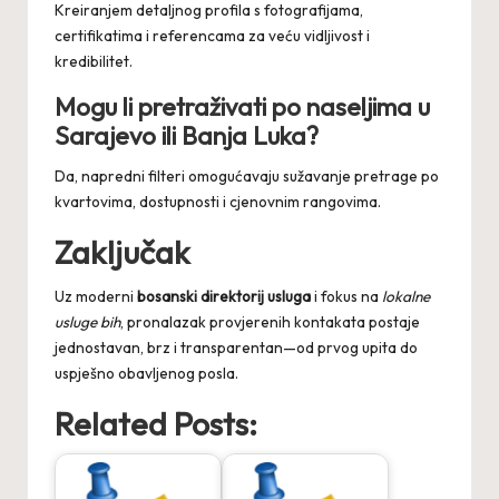
Kreiranjem detaljnog profila s fotografijama,
certifikatima i referencama za veću vidljivost i
kredibilitet.
Mogu li pretraživati po naseljima u
Sarajevo
ili
Banja Luka
?
Da, napredni filteri omogućavaju sužavanje pretrage po
kvartovima, dostupnosti i cjenovnim rangovima.
Zaključak
Uz moderni
bosanski direktorij usluga
i fokus na
lokalne
usluge bih
, pronalazak provjerenih kontakata postaje
jednostavan, brz i transparentan—od prvog upita do
uspješno obavljenog posla.
Related Posts: