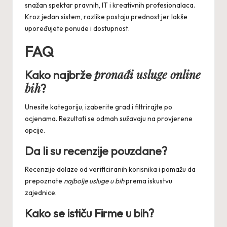
snažan spektar pravnih, IT i kreativnih profesionalaca.
Kroz jedan sistem, razlike postaju prednost jer lakše
upoređujete ponude i dostupnost.
FAQ
pronađi usluge online
Kako najbrže
bih
?
Unesite kategoriju, izaberite grad i filtrirajte po
ocjenama. Rezultati se odmah sužavaju na provjerene
opcije.
Da li su recenzije pouzdane?
Recenzije dolaze od verificiranih korisnika i pomažu da
prepoznate
najbolje usluge u bih
prema iskustvu
zajednice.
Kako se ističu
Firme u bih
?