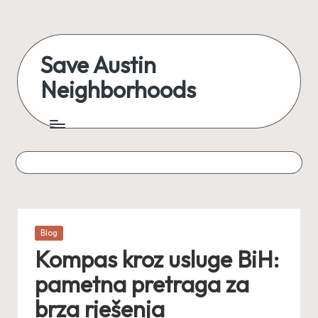
Skip
to
Save Austin
content
Neighborhoods
Advocating
Austin
and
exploring
everything
Posted
Blog
in
Kompas kroz usluge BiH:
pametna pretraga za
brza rješenja