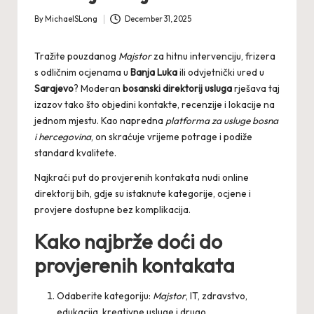
By
MichaelSLong
December 31, 2025
Posted
by
Tražite pouzdanog
Majstor
za hitnu intervenciju, frizera
s odličnim ocjenama u
Banja Luka
ili odvjetnički ured u
Sarajevo
? Moderan
bosanski direktorij usluga
rješava taj
izazov tako što objedini kontakte, recenzije i lokacije na
jednom mjestu. Kao napredna
platforma za usluge bosna
i hercegovina
, on skraćuje vrijeme potrage i podiže
standard kvalitete.
Najkraći put do provjerenih kontakata nudi
online
direktorij bih
, gdje su istaknute kategorije, ocjene i
provjere dostupne bez komplikacija.
Kako najbrže doći do
provjerenih kontakata
Odaberite kategoriju:
Majstor
, IT, zdravstvo,
edukacija, kreativne usluge i drugo.