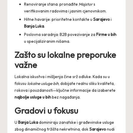
Renoviranje stana: pronađite
Majstor
s
verifikovanim radovima i jasnim cjenovnikom.
Hitne havarije: prioritetne kontakte u
Sarajevo
i
Banja Luka
.
Poslovna saradnja: B2B povezivanje za
Firme u bih
u specijaliziranim nišama.
Zašto su lokalne preporuke
važne
Lokalna iskustva i mišljenja čine srž odluke. Kada su u
fokusu
lokalne usluge bih
, dobijate realnu sliku kvaliteta,
rokova i pouzdanosti—ključne informacije da izaberete
najbolje usluge u bih
bez nagađanja.
Gradovi u fokusu
U
Banja Luka
dominiraju zanatske i građevinske usluge
zbog dinamičnog tržišta nekretnina, dok
Sarajevo
nudi