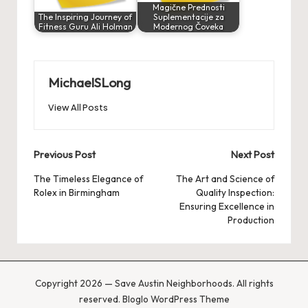
Magične Prednosti
The Inspiring Journey of
Suplementacije za
Fitness Guru Ali Holman
Modernog Čoveka
MichaelSLong
View All Posts
Post
Previous Post
Next Post
navigation
The Timeless Elegance of
The Art and Science of
Rolex in Birmingham
Quality Inspection:
Ensuring Excellence in
Production
Copyright 2026 — Save Austin Neighborhoods. All rights
reserved.
Bloglo WordPress Theme