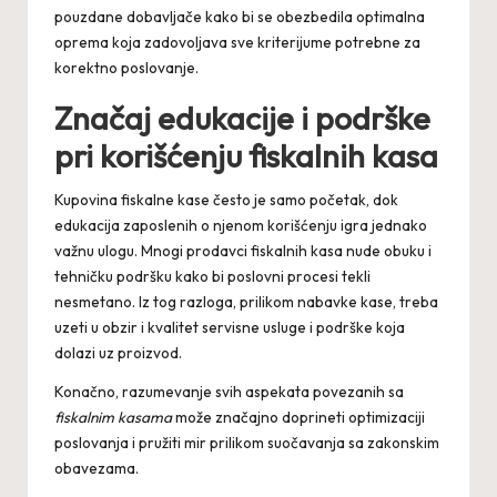
pouzdane dobavljače kako bi se obezbedila optimalna
oprema koja zadovoljava sve kriterijume potrebne za
korektno poslovanje.
Značaj edukacije i podrške
pri korišćenju fiskalnih kasa
Kupovina fiskalne kase često je samo početak, dok
edukacija zaposlenih o njenom korišćenju igra jednako
važnu ulogu. Mnogi prodavci fiskalnih kasa nude obuku i
tehničku podršku kako bi poslovni procesi tekli
nesmetano. Iz tog razloga, prilikom nabavke kase, treba
uzeti u obzir i kvalitet servisne usluge i podrške koja
dolazi uz proizvod.
Konačno, razumevanje svih aspekata povezanih sa
fiskalnim kasama
može značajno doprineti optimizaciji
poslovanja i pružiti mir prilikom suočavanja sa zakonskim
obavezama.