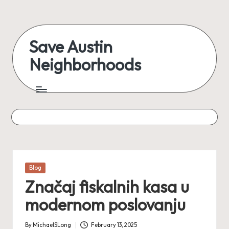
Skip
to
Save Austin
content
Neighborhoods
Advocating
Austin
and
exploring
everything
Posted
Blog
in
Značaj fiskalnih kasa u
modernom poslovanju
By
MichaelSLong
February 13, 2025