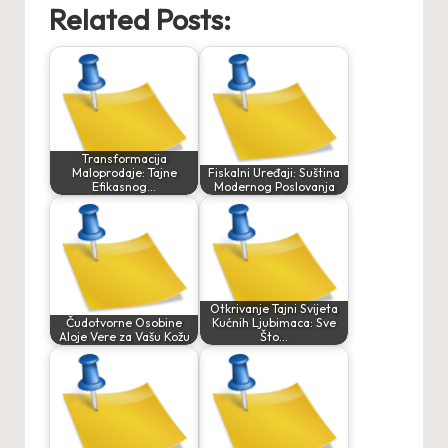
Related Posts:
Transformacija
Maloprodaje: Tajne
Fiskalni Uređaji: Suština
Efikasnog…
Modernog Poslovanja
Otkrivanje Tajni Svijeta
Čudotvorne Osobine
Kućnih Ljubimaca: Sve
Aloje Vere za Vašu Kožu
Što…