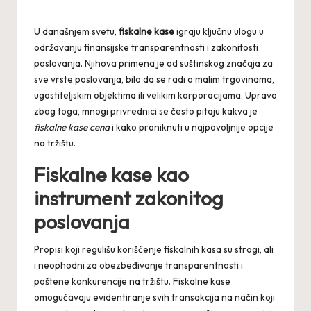
Posted
by
U današnjem svetu,
fiskalne kase
igraju ključnu ulogu u
održavanju finansijske transparentnosti i zakonitosti
poslovanja. Njihova primena je od suštinskog značaja za
sve vrste poslovanja, bilo da se radi o malim trgovinama,
ugostiteljskim objektima ili velikim korporacijama. Upravo
zbog toga, mnogi privrednici se često pitaju kakva je
fiskalne kase cena
i kako proniknuti u najpovoljnije opcije
na tržištu.
Fiskalne kase kao
instrument zakonitog
poslovanja
Propisi koji regulišu korišćenje fiskalnih kasa su strogi, ali
i neophodni za obezbeđivanje transparentnosti i
poštene konkurencije na tržištu. Fiskalne kase
omogućavaju evidentiranje svih transakcija na način koji