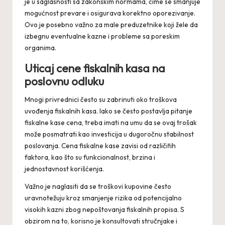
je u saglasnosti sa zakonskim normama, čime se smanjuje
mogućnost prevare i osigurava korektno oporezivanje.
Ovo je posebno važno za male preduzetnike koji žele da
izbegnu eventualne kazne i probleme sa poreskim
organima.
Uticaj cene fiskalnih kasa na
poslovnu odluku
Mnogi privrednici često su zabrinuti oko troškova
uvođenja fiskalnih kasa. Iako se često postavlja pitanje
fiskalne kase cena
, treba imati na umu da se ovaj trošak
može posmatrati kao investicija u dugoročnu stabilnost
poslovanja. Cena fiskalne kase zavisi od različitih
faktora, kao što su funkcionalnost, brzina i
jednostavnost korišćenja.
Važno je naglasiti da se troškovi kupovine često
uravnotežuju kroz smanjenje rizika od potencijalno
visokih kazni zbog nepoštovanja fiskalnih propisa. S
obzirom na to, korisno je konsultovati stručnjake i