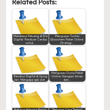
Related Posts:
Membaca Peluang di Era
Mengupas Tuntas
Digital: Panduan Cerdas
Ekosistem Poker Online:
untuk…
Strategi,…
Mengupas Dunia Poker
Revolusi Digital di Ujung
Online: Navigasi Aman
Jari: Mengapa apk slot…
dan…
Rahasia Menang Besar:
Temukan Cara Terbaik