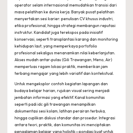
operator selam internasional memudahkan transisi dari
masa pelatihan ke dunia kerja. Banyak pusat pelatihan
menyertakan sesi karier: penulisan CV khusus industri,
etika profesional, hingga strategi membangun reputasi
instruktur. Kandidat juga terekspos pada inisiatif
konservasi, seperti transplantasi karang dan monitoring
kehidupan laut, yang memperkaya portofolio
profesional sekaligus menanamkan nilai keberlanjutan.
Akses mudah antar-pulau (Gili Trawangan, Meno, Air)
memperluas ragam lokasi praktik, memberikan jam
terbang mengajar yang lebih variatif dan kontekstual.
Untuk mengeksplor contoh kegiatan lapangan dan
budaya belajar harian, rujukan visual sering menjadi
jembatan informasi yang efektif. Kanal komunitas
seperti
padi idc gili trawangan
menampilkan
dokumentasi sesi kolam, latihan perairan terbuka,
hingga cuplikan diskusi standar dan prosedur. Integrasi
antara teori, praktik, dan komunitas ini menciptakan
pengalaman belajar yang holistik—pondasi kuat untuk