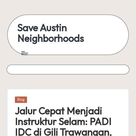
Skip
to
Save Austin
content
Neighborhoods
Advocating
Austin
and
exploring
everything
Posted
Blog
in
Jalur Cepat Menjadi
Instruktur Selam: PADI
IDC di Gili Trawangan,