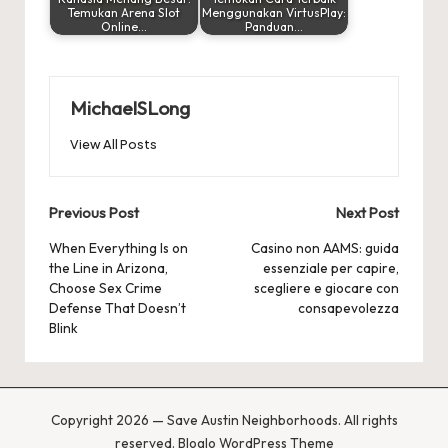
Temukan Arena Slot
Menggunakan VirtusPlay:
Online…
Panduan…
MichaelSLong
View All Posts
Post
Previous Post
Next Post
navigation
When Everything Is on
Casino non AAMS: guida
the Line in Arizona,
essenziale per capire,
Choose Sex Crime
scegliere e giocare con
Defense That Doesn’t
consapevolezza
Blink
Copyright 2026 — Save Austin Neighborhoods. All rights
reserved.
Bloglo WordPress Theme