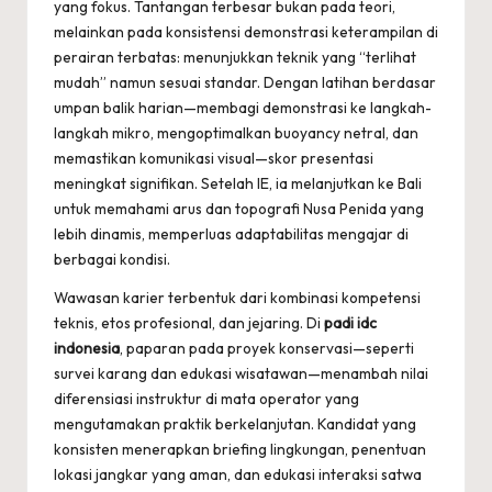
yang fokus. Tantangan terbesar bukan pada teori,
melainkan pada konsistensi demonstrasi keterampilan di
perairan terbatas: menunjukkan teknik yang “terlihat
mudah” namun sesuai standar. Dengan latihan berdasar
umpan balik harian—membagi demonstrasi ke langkah-
langkah mikro, mengoptimalkan buoyancy netral, dan
memastikan komunikasi visual—skor presentasi
meningkat signifikan. Setelah IE, ia melanjutkan ke Bali
untuk memahami arus dan topografi Nusa Penida yang
lebih dinamis, memperluas adaptabilitas mengajar di
berbagai kondisi.
Wawasan karier terbentuk dari kombinasi kompetensi
teknis, etos profesional, dan jejaring. Di
padi idc
indonesia
, paparan pada proyek konservasi—seperti
survei karang dan edukasi wisatawan—menambah nilai
diferensiasi instruktur di mata operator yang
mengutamakan praktik berkelanjutan. Kandidat yang
konsisten menerapkan briefing lingkungan, penentuan
lokasi jangkar yang aman, dan edukasi interaksi satwa