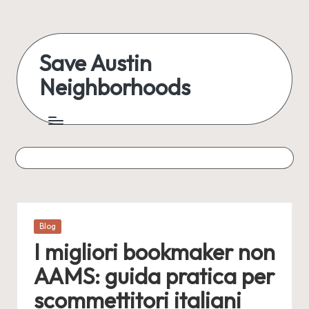
Skip
to
Save Austin
content
Neighborhoods
Advocating
Austin
and
exploring
everything
Posted
Blog
in
I migliori bookmaker non
AAMS: guida pratica per
scommettitori italiani