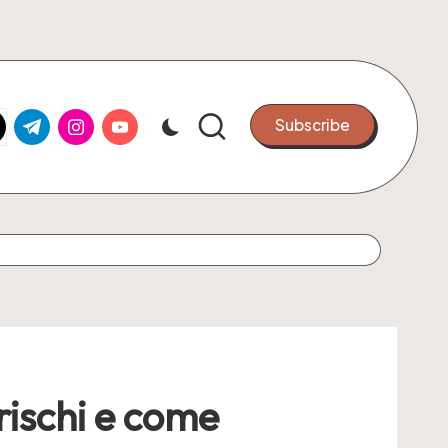
k.com
tter.com
t.me
instagram.com
youtube.com
Subscribe
rischi e come