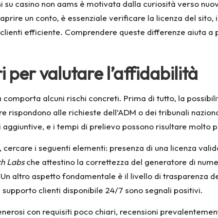
ni su
casino non aams
è motivata dalla curiosità verso nuov
rire un conto, è essenziale verificare la licenza del sito, i c
io clienti efficiente. Comprendere queste differenze aiuta a 
i per valutare l’affidabilità
omporta alcuni rischi concreti. Prima di tutto, la possibilità
pre rispondono alle richieste dell’ADM o dei tribunali nazio
ggiuntive, e i tempi di prelievo possono risultare molto più
, cercare i seguenti elementi: presenza di una licenza valid
ch Labs
che attestino la correttezza del generatore di numer
. Un altro aspetto fondamentale è il livello di trasparenza de
n supporto clienti disponibile 24/7 sono segnali positivi.
enerosi con requisiti poco chiari, recensioni prevalenteme