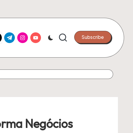
k.com
tter.com
t.me
instagram.com
youtube.com
Subscribe
orma Negócios