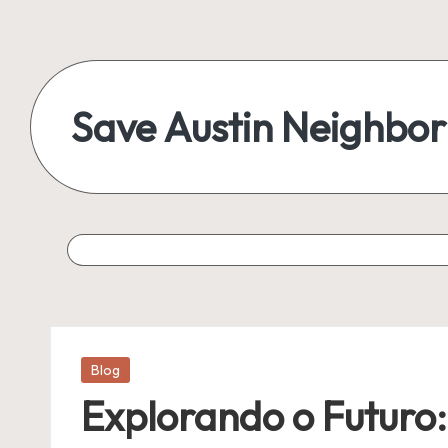
Save Austin Neighbo
Posted
Blog
in
Explorando o Futuro