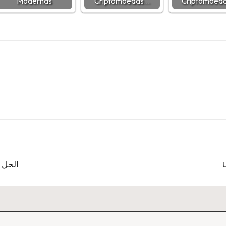
Modernas
Criptomoedas…
Criptomoed
الحل 