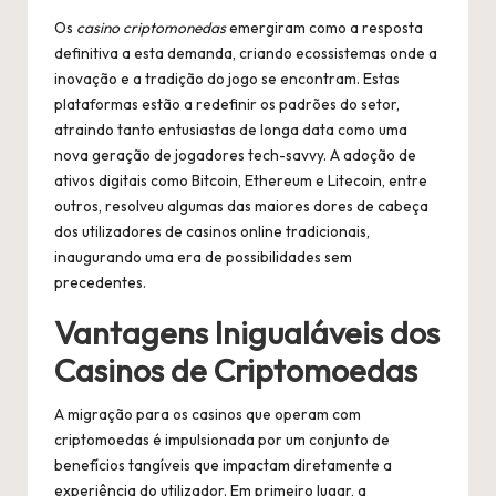
Os
casino criptomonedas
emergiram como a resposta
definitiva a esta demanda, criando ecossistemas onde a
inovação e a tradição do jogo se encontram. Estas
plataformas estão a redefinir os padrões do setor,
atraindo tanto entusiastas de longa data como uma
nova geração de jogadores tech-savvy. A adoção de
ativos digitais como Bitcoin, Ethereum e Litecoin, entre
outros, resolveu algumas das maiores dores de cabeça
dos utilizadores de casinos online tradicionais,
inaugurando uma era de possibilidades sem
precedentes.
Vantagens Inigualáveis dos
Casinos de Criptomoedas
A migração para os casinos que operam com
criptomoedas é impulsionada por um conjunto de
benefícios tangíveis que impactam diretamente a
experiência do utilizador. Em primeiro lugar, a