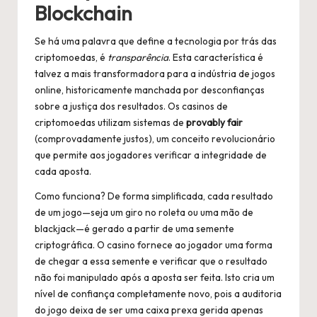
Blockchain
Se há uma palavra que define a tecnologia por trás das
criptomoedas, é
transparência
. Esta característica é
talvez a mais transformadora para a indústria de jogos
online, historicamente manchada por desconfianças
sobre a justiça dos resultados. Os casinos de
criptomoedas utilizam sistemas de
provably fair
(comprovadamente justos), um conceito revolucionário
que permite aos jogadores verificar a integridade de
cada aposta.
Como funciona? De forma simplificada, cada resultado
de um jogo—seja um giro no roleta ou uma mão de
blackjack—é gerado a partir de uma semente
criptográfica. O casino fornece ao jogador uma forma
de chegar a essa semente e verificar que o resultado
não foi manipulado após a aposta ser feita. Isto cria um
nível de confiança completamente novo, pois a auditoria
do jogo deixa de ser uma caixa prexa gerida apenas