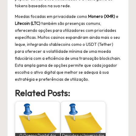
tokens baseados na sua rede.
Moedas focadas em privacidade como
Monero (XMR)
e
Litecoin (LTC)
também são presenças comuns,
oferecendo opções para utilizadores com prioridades
específicas. Muitos casinos expandiram ainda mais o seu
leque, integrando stablecoins como o USDT (Tether)
para oferecer a volatilidade mínima de uma moeda
fiduciária com a eficiência de uma transação blockchain.
Esta ampla gama de opções permite que cada jogador
escolha o ativo digital que melhor se adequa à sua
estratégia e preferências de utilização.
Related Posts:
O Oceano Digital dos
Descubra o Universo dos