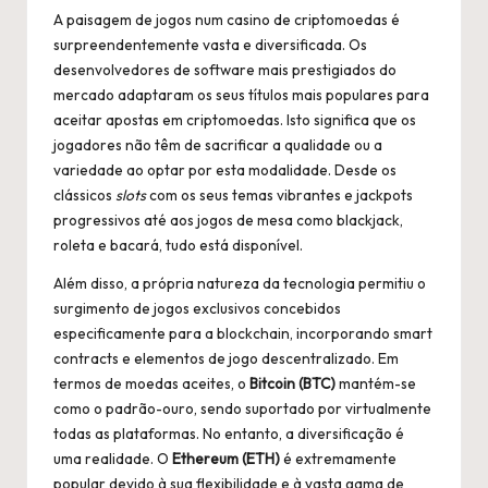
A paisagem de jogos num casino de criptomoedas é
surpreendentemente vasta e diversificada. Os
desenvolvedores de software mais prestigiados do
mercado adaptaram os seus títulos mais populares para
aceitar apostas em criptomoedas. Isto significa que os
jogadores não têm de sacrificar a qualidade ou a
variedade ao optar por esta modalidade. Desde os
clássicos
slots
com os seus temas vibrantes e jackpots
progressivos até aos jogos de mesa como blackjack,
roleta e bacará, tudo está disponível.
Além disso, a própria natureza da tecnologia permitiu o
surgimento de jogos exclusivos concebidos
especificamente para a blockchain, incorporando smart
contracts e elementos de jogo descentralizado. Em
termos de moedas aceites, o
Bitcoin (BTC)
mantém-se
como o padrão-ouro, sendo suportado por virtualmente
todas as plataformas. No entanto, a diversificação é
uma realidade. O
Ethereum (ETH)
é extremamente
popular devido à sua flexibilidade e à vasta gama de