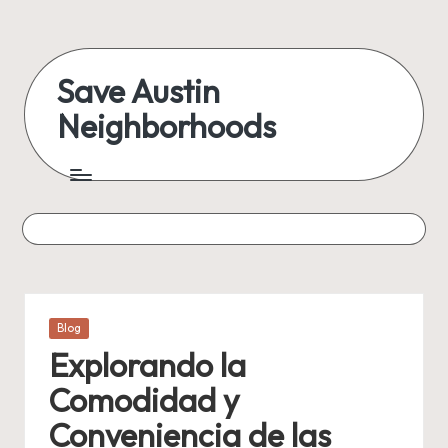
Skip
to
Save Austin
content
Neighborhoods
Advocating
Austin
and
exploring
everything
Posted
Blog
in
Explorando la
Comodidad y
Conveniencia de las