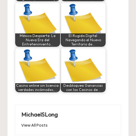
México Despierta: La
El Rugido Digital:
Nueva Era del
Navegando el Nuevo
Entretenimiento…
Territorio de…
Casino online sin licencia:
Desbloquea Ganancias
verdades incómodas,…
con los Casinos de…
MichaelSLong
View All Posts