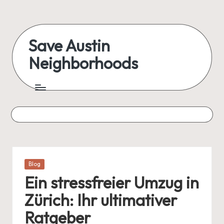
Skip
to
Save Austin
content
Neighborhoods
Advocating
Austin
and
exploring
everything
Posted
Blog
in
Ein stressfreier Umzug in
Zürich: Ihr ultimativer
Ratgeber