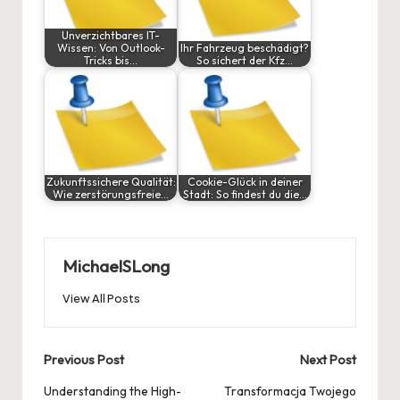
Unverzichtbares IT-
Wissen: Von Outlook-
Ihr Fahrzeug beschädigt?
Tricks bis…
So sichert der Kfz…
Zukunftssichere Qualität:
Cookie-Glück in deiner
Wie zerstörungsfreie…
Stadt: So findest du die…
MichaelSLong
View All Posts
Post
Previous Post
Next Post
navigation
Understanding the High-
Transformacja Twojego