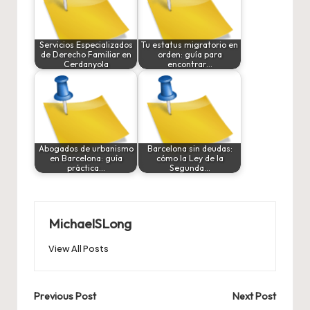
Servicios Especializados
Tu estatus migratorio en
de Derecho Familiar en
orden: guía para
Cerdanyola
encontrar…
Abogados de urbanismo
Barcelona sin deudas:
en Barcelona: guía
cómo la Ley de la
práctica…
Segunda…
MichaelSLong
View All Posts
Post
Previous Post
Next Post