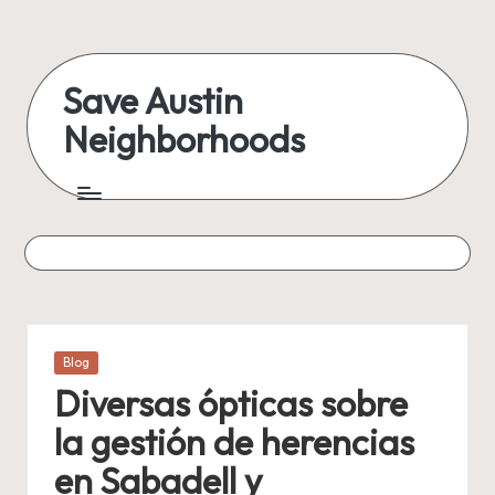
Skip
to
Save Austin
content
Neighborhoods
Advocating
Austin
and
exploring
everything
Posted
Blog
in
Diversas ópticas sobre
la gestión de herencias
en Sabadell y