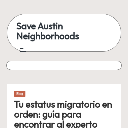
Skip
to
Save Austin
content
Neighborhoods
Advocating
Austin
and
exploring
everything
Posted
Blog
in
Tu estatus migratorio en
orden: guía para
encontrar al experto