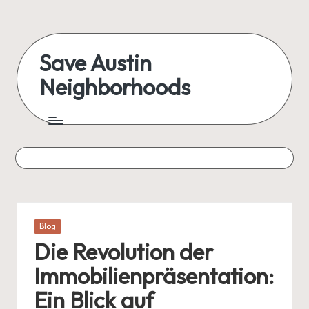
Skip
to
Save Austin
content
Neighborhoods
Advocating
Austin
and
exploring
everything
Posted
Blog
in
Die Revolution der
Immobilienpräsentation:
Ein Blick auf