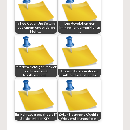
Tattoo Cover Up: So wird
Die Revolution der
aus einem ungeliebten
Immobilienvermarktung:
Motiv…
…
Mit dem richtigen Makler
in Husum und
Cookie-Glück in deiner
Nordfriesland:…
Stadt: So findest du die…
Ihr Fahrzeug beschädigt?
Zukunftssichere Qualität:
So sichert der Kfz…
Wie zerstörungsfreie…