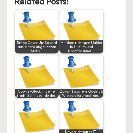
Related Posts:
Tattoo Cover Up: So wird
Mit dem richtigen Makler
aus einem ungeliebten
in Husum und
Motiv…
Nordfriesland:…
Cookie-Glück in deiner
Zukunftssichere Qualität:
Stadt: So findest du die…
Wie zerstörungsfreie…
Unverzichtbares IT-