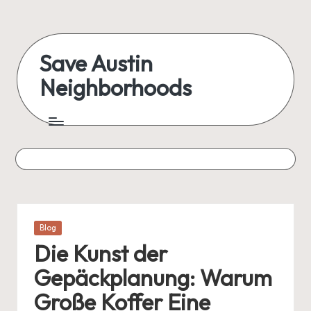
Skip
to
Save Austin
content
Neighborhoods
Advocating
Austin
and
exploring
everything
Posted
Blog
in
Die Kunst der
Gepäckplanung: Warum
Große Koffer Eine