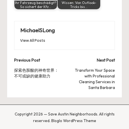
Ihr Fahrzeug beschädigt?
Wissen: Von Outlook-
So sichert der Kfz…
Tricks bis…
MichaelSLong
View All Posts
Post
Previous Post
Next Post
navigation
探索色胺酸的神奇世界：
Transform Your Space
不可或缺的健康助力
with Professional
Cleaning Services in
Santa Barbara
Copyright 2026 — Save Austin Neighborhoods. All rights
reserved.
Bloglo WordPress Theme