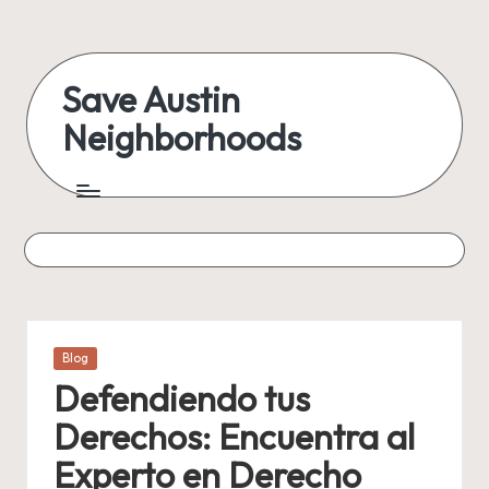
Skip
to
Save Austin
content
Neighborhoods
Advocating
Austin
and
exploring
everything
Posted
Blog
in
Defendiendo tus
Derechos: Encuentra al
Experto en Derecho