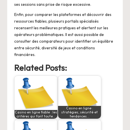
ses sessions sans prise de risque excessive.
Enfin, pour comparer les plateformes et découvrir des
ressources fiables, plusieurs portails spécialisés
recensent les meilleures pratiques et alertent sur les
opérateurs problématiques. Il est aussi possible de
consulter des comparateurs pour identifier un équilibre
entre sécurité, diversité de jeux et conditions
financières.
Related Posts:
Casino en ligne :
Casino en ligne fiable : les
stratégies, sécurité et
critères qui font toute…
tendances…