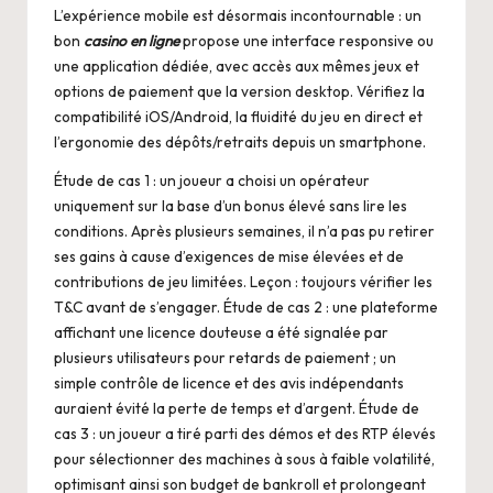
L’expérience mobile est désormais incontournable : un
bon
casino en ligne
propose une interface responsive ou
une application dédiée, avec accès aux mêmes jeux et
options de paiement que la version desktop. Vérifiez la
compatibilité iOS/Android, la fluidité du jeu en direct et
l’ergonomie des dépôts/retraits depuis un smartphone.
Étude de cas 1 : un joueur a choisi un opérateur
uniquement sur la base d’un bonus élevé sans lire les
conditions. Après plusieurs semaines, il n’a pas pu retirer
ses gains à cause d’exigences de mise élevées et de
contributions de jeu limitées. Leçon : toujours vérifier les
T&C avant de s’engager. Étude de cas 2 : une plateforme
affichant une licence douteuse a été signalée par
plusieurs utilisateurs pour retards de paiement ; un
simple contrôle de licence et des avis indépendants
auraient évité la perte de temps et d’argent. Étude de
cas 3 : un joueur a tiré parti des démos et des RTP élevés
pour sélectionner des machines à sous à faible volatilité,
optimisant ainsi son budget de bankroll et prolongeant