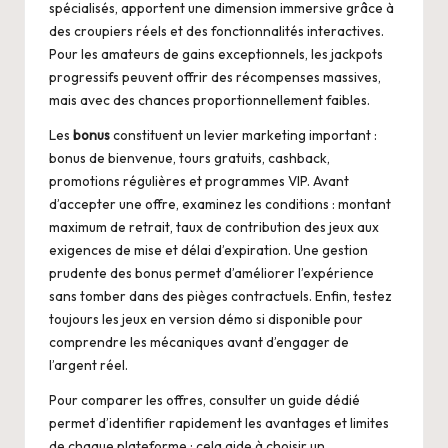
spécialisés, apportent une dimension immersive grâce à
des croupiers réels et des fonctionnalités interactives.
Pour les amateurs de gains exceptionnels, les jackpots
progressifs peuvent offrir des récompenses massives,
mais avec des chances proportionnellement faibles.
Les
bonus
constituent un levier marketing important :
bonus de bienvenue, tours gratuits, cashback,
promotions régulières et programmes VIP. Avant
d’accepter une offre, examinez les conditions : montant
maximum de retrait, taux de contribution des jeux aux
exigences de mise et délai d’expiration. Une gestion
prudente des bonus permet d’améliorer l’expérience
sans tomber dans des pièges contractuels. Enfin, testez
toujours les jeux en version démo si disponible pour
comprendre les mécaniques avant d’engager de
l’argent réel.
Pour comparer les offres, consulter un guide dédié
permet d’identifier rapidement les avantages et limites
de chaque plateforme ; cela aide à choisir un