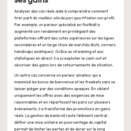
Analyser des cas réels aide à comprendre comment
tirer parti du
meilleur site de pari sportif
selon son profil.
Par exemple, un parieur spécialisé en football a
augmenté son rendement en privilégiant des
plateformes offrant des cotes supérieures sur les ligues
secondaires et un large choix de marchés (buts, corners,
handicaps asiatiques). Grâce au streaming et aux
statistiques en direct, il a su exploiter le cash-out et
sécuriser des gains lors de retournements de situation.
Un autre cas concerne un parieur amateur qui a
maximisé les bonus de bienvenue et les freebets sans se
laisser piéger par des conditions opaques. En ciblant
uniquement les offres avec des exigences de mise
raisonnables et en répartissant les paris sur plusieurs
événements, il a transformé des promotions en gains
réels. La gestion de bankroll reste l’élément central :
définir une mise unitaire en pourcentage du capital
permet de limiter les pertes et de durer sur le long