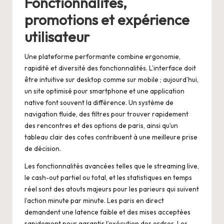
Fonctionnalités,
promotions et expérience
utilisateur
Une plateforme performante combine ergonomie,
rapidité et diversité des fonctionnalités. L’interface doit
être intuitive sur desktop comme sur mobile ; aujourd’hui,
un site optimisé pour smartphone et une application
native font souvent la différence. Un système de
navigation fluide, des filtres pour trouver rapidement
des rencontres et des options de paris, ainsi qu’un
tableau clair des cotes contribuent à une meilleure prise
de décision.
Les fonctionnalités avancées telles que le streaming live,
le cash-out partiel ou total, et les statistiques en temps
réel sont des atouts majeurs pour les parieurs qui suivent
l’action minute par minute. Les paris en direct
demandent une latence faible et des mises acceptées
rapidement pour garantir l’exécution des ordres. Les