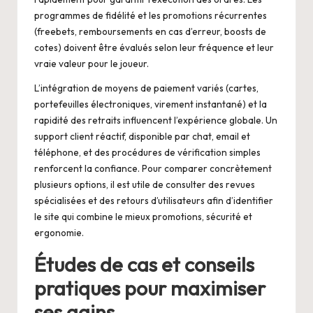
programmes de fidélité et les promotions récurrentes
(freebets, remboursements en cas d’erreur, boosts de
cotes) doivent être évalués selon leur fréquence et leur
vraie valeur pour le joueur.
L’intégration de moyens de paiement variés (cartes,
portefeuilles électroniques, virement instantané) et la
rapidité des retraits influencent l’expérience globale. Un
support client réactif, disponible par chat, email et
téléphone, et des procédures de vérification simples
renforcent la confiance. Pour comparer concrètement
plusieurs options, il est utile de consulter des revues
spécialisées et des retours d’utilisateurs afin d’identifier
le site qui combine le mieux promotions, sécurité et
ergonomie.
Études de cas et conseils
pratiques pour maximiser
ses gains