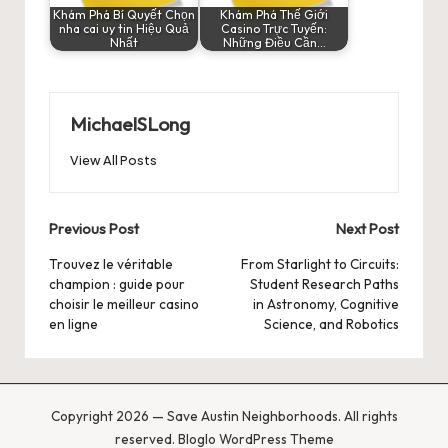
Khám Phá Bí Quyết Chọn
Khám Phá Thế Giới
nha cai uy tin Hiệu Quả
Casino Trực Tuyến:
Nhất
Những Điều Cần…
MichaelSLong
View All Posts
Post
Previous Post
Next Post
navigation
Trouvez le véritable
From Starlight to Circuits:
champion : guide pour
Student Research Paths
choisir le meilleur casino
in Astronomy, Cognitive
en ligne
Science, and Robotics
Copyright 2026 — Save Austin Neighborhoods. All rights
reserved.
Bloglo WordPress Theme