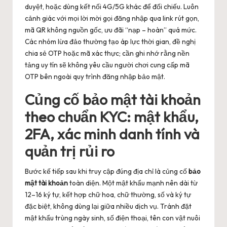
duyệt, hoặc dùng kết nối 4G/5G khác để đối chiếu. Luôn
cảnh giác với mọi lời mời gọi đăng nhập qua link rút gọn,
mã QR không nguồn gốc, ưu đãi “nạp – hoàn” quá mức.
Các nhóm lừa đảo thường tạo áp lực thời gian, đề nghị
chia sẻ OTP hoặc mã xác thực; cần ghi nhớ rằng nền
tảng uy tín sẽ không yêu cầu người chơi cung cấp mã
OTP bên ngoài quy trình đăng nhập bảo mật.
Củng cố bảo mật tài khoản
theo chuẩn KYC: mật khẩu,
2FA, xác minh danh tính và
quản trị rủi ro
Bước kế tiếp sau khi truy cập đúng địa chỉ là củng cố
bảo
mật tài khoản
toàn diện. Một mật khẩu mạnh nên dài từ
12–16 ký tự, kết hợp chữ hoa, chữ thường, số và ký tự
đặc biệt, không dùng lại giữa nhiều dịch vụ. Tránh đặt
mật khẩu trùng ngày sinh, số điện thoại, tên con vật nuôi