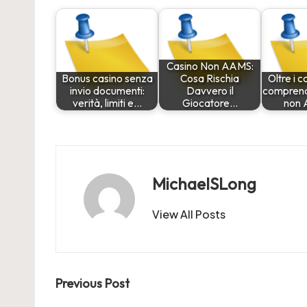
Casino Non AAMS:
Bonus casino senza
Cosa Rischia
Oltre i 
invio documenti:
Davvero il
comprend
verità, limiti e…
Giocatore…
non
MichaelSLong
View All Posts
Post
Previous Post