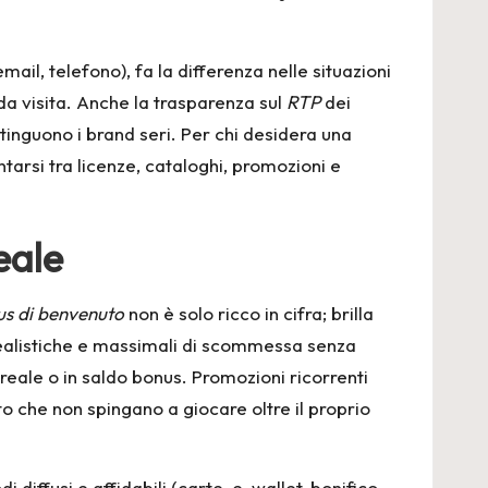
email, telefono), fa la differenza nelle situazioni
da visita. Anche la trasparenza sul
RTP
dei
stinguono i brand seri. Per chi desidera una
tarsi tra licenze, cataloghi, promozioni e
eale
s di benvenuto
non è solo ricco in cifra; brilla
e realistiche e massimali di scommessa senza
o reale o in saldo bonus. Promozioni ricorrenti
o che non spingano a giocare oltre il proprio
 diffusi e affidabili (carte, e-wallet, bonifico,