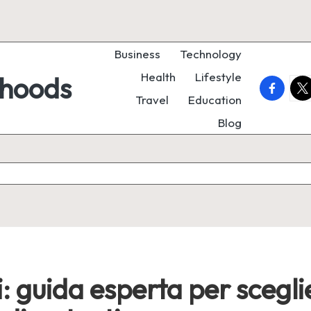
Business
Technology
Health
Lifestyle
rhoods
faceboo
twi
Travel
Education
Blog
i: guida esperta per scegl