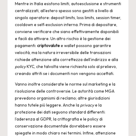
Mentre in Italia esistono limiti, autoesclusione e strumenti
centralizzati, all’estero spesso sono gestiti a livello di
singolo operatore: deposit limits, loss limits, session timer,
cooldown e self-exclusion interna. Prima di depositare,
conviene verificare che siano effettivamente disponibili
e facili da attivare. Un altro rischio è la gestione dei
pagamenti:
criptovalute
e wallet possono garantire
velocità, ma la natura irreversibile delle transazioni
richiede attenzione alla correttezza dell’indirizzo e alla
policy
KYC, che talvolta viene richiesta solo al prelievo,
creando attriti se i documenti non vengono accettati.
Vanno inoltre considerate le norme sul marketing e la
risoluzione delle controversie. Le autorità come MGA
prevedono organismi di reclamo; altre giurisdizioni
hanno tutele più leggere. Anche la
privacy
e la
protezione dei dati seguono standard differenti:
l’aderenza al GDPR, la crittografia e le policy di
conservazione documentale dovrebbero essere
spiegate in modo chiaro nei termini. Infine, attenzione