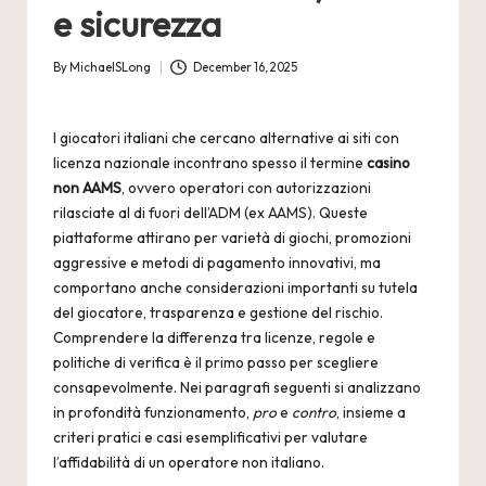
e sicurezza
By
MichaelSLong
December 16, 2025
Posted
by
I giocatori italiani che cercano alternative ai siti con
licenza nazionale incontrano spesso il termine
casino
non AAMS
, ovvero operatori con autorizzazioni
rilasciate al di fuori dell’ADM (ex AAMS). Queste
piattaforme attirano per varietà di giochi, promozioni
aggressive e metodi di pagamento innovativi, ma
comportano anche considerazioni importanti su tutela
del giocatore, trasparenza e gestione del rischio.
Comprendere la differenza tra licenze, regole e
politiche di verifica è il primo passo per scegliere
consapevolmente. Nei paragrafi seguenti si analizzano
in profondità funzionamento,
pro
e
contro
, insieme a
criteri pratici e casi esemplificativi per valutare
l’affidabilità di un operatore non italiano.