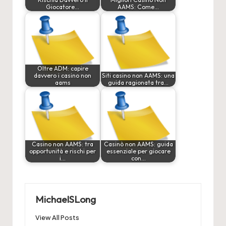
Giocatore…
AAMS: Come…
Oltre ADM: capire
davvero i casino non
Siti casino non AAMS: una
aams
guida ragionata tra…
Casino non AAMS: tra
Casinò non AAMS: guida
opportunità e rischi per
essenziale per giocare
i…
con…
MichaelSLong
View All Posts