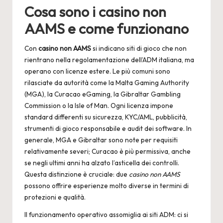
Cosa sono i casino non
AAMS e come funzionano
Con
casino non AAMS
si indicano siti di gioco che non
rientrano nella regolamentazione dell’ADM italiana, ma
operano con licenze estere. Le più comuni sono
rilasciate da autorità come la Malta Gaming Authority
(MGA), la Curacao eGaming, la Gibraltar Gambling
Commission o la Isle of Man. Ogni licenza impone
standard differenti su sicurezza, KYC/AML, pubblicità,
strumenti di gioco responsabile e audit dei software. In
generale, MGA e Gibraltar sono note per requisiti
relativamente severi; Curacao è più permissiva, anche
se negli ultimi anni ha alzato l’asticella dei controlli.
Questa distinzione è cruciale: due
casino non AAMS
possono offrire esperienze molto diverse in termini di
protezioni e qualità.
Il funzionamento operativo assomiglia ai siti ADM: ci si