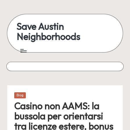
Skip
to
Save Austin
content
Neighborhoods
Advocating
Austin
and
exploring
everything
Posted
Blog
in
Casino non AAMS: la
bussola per orientarsi
tra licenze estere, bonus