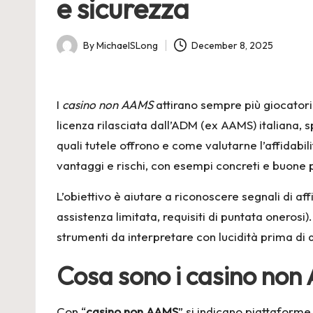
e sicurezza
By
MichaelSLong
December 8, 2025
Posted
by
I
casino non AAMS
attirano sempre più giocatori 
licenza rilasciata dall’ADM (ex AAMS) italiana,
quali tutele offrono e come valutarne l’affidab
vantaggi e rischi, con esempi concreti e buone p
L’obiettivo è aiutare a riconoscere segnali di affid
assistenza limitata, requisiti di puntata onerosi).
strumenti da interpretare con lucidità prima di 
Cosa sono i casino no
Con “
casino non AAMS
” si indicano piattaforme