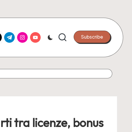
k.com
tter.com
t.me
instagram.com
youtube.com
Subscribe
ti tra licenze, bonus