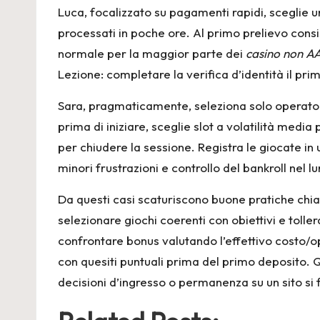
Luca, focalizzato su pagamenti rapidi, sceglie
processati in poche ore. Al primo prelievo consi
normale per la maggior parte dei
casino non A
Lezione: completare la verifica d’identità il pri
Sara, pragmaticamente, seleziona solo operato
prima di iniziare, sceglie slot a volatilità media 
per chiudere la sessione. Registra le giocate in 
minori frustrazioni e controllo del bankroll nel 
Da questi casi scaturiscono buone pratiche chia
selezionare giochi coerenti con obiettivi e toller
confrontare bonus valutando l’effettivo costo/op
con quesiti puntuali prima del primo deposito.
decisioni d’ingresso o permanenza su un sito si 