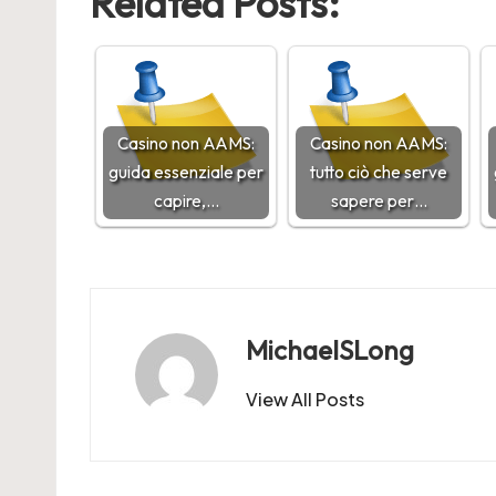
Related Posts:
Casino non AAMS:
Casino non AAMS:
guida essenziale per
tutto ciò che serve
capire,…
sapere per…
MichaelSLong
View All Posts