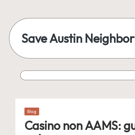
Save Austin Neighbo
Posted
Blog
in
Casino non AAMS: guid