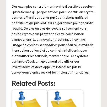
Des exemples concrets montrent la diversité du secteur
: plateformes qui proposent des paris sportifs en crypto,
casinos offrant des bonus payés en tokens natifs, et
opérateurs qui publient leurs algorithmes pour garantir
l'équité. De plus en plus de joueurs se tournent vers
casino crypto
pour profiter de cette combinaison
d'innovations. Les innovations techniques, comme
l'usage de chaînes secondaires pour réduire les frais de
transaction ou l'emploi de contrats intelligents pour
automatiser les tournois, montrent que l'écosystème
continue d'évoluer rapidement et d'attirer des
investisseurs et développeurs intéressés par la
convergence entre jeux et technologies financières.
Related Posts: