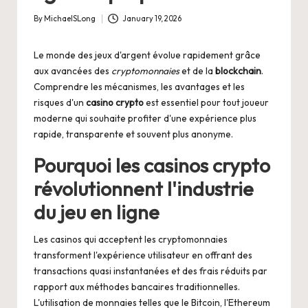
By
MichaelSLong
January 19, 2026
Posted
by
Le monde des jeux d'argent évolue rapidement grâce
aux avancées des
cryptomonnaies
et de la
blockchain
.
Comprendre les mécanismes, les avantages et les
risques d'un
casino crypto
est essentiel pour tout joueur
moderne qui souhaite profiter d'une expérience plus
rapide, transparente et souvent plus anonyme.
Pourquoi les casinos crypto
révolutionnent l'industrie
du jeu en ligne
Les casinos qui acceptent les cryptomonnaies
transforment l'expérience utilisateur en offrant des
transactions quasi instantanées et des frais réduits par
rapport aux méthodes bancaires traditionnelles.
L'utilisation de monnaies telles que le Bitcoin, l'Ethereum