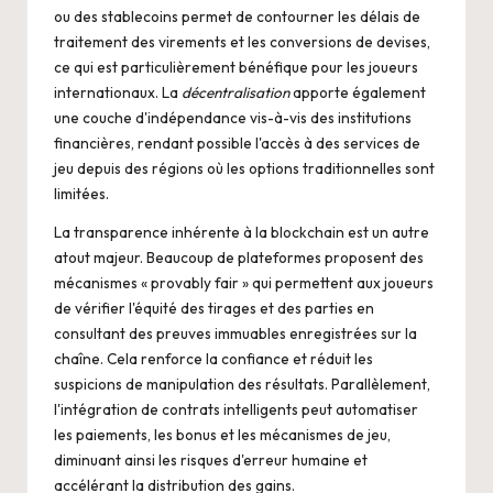
ou des stablecoins permet de contourner les délais de
traitement des virements et les conversions de devises,
ce qui est particulièrement bénéfique pour les joueurs
internationaux. La
décentralisation
apporte également
une couche d'indépendance vis-à-vis des institutions
financières, rendant possible l'accès à des services de
jeu depuis des régions où les options traditionnelles sont
limitées.
La transparence inhérente à la blockchain est un autre
atout majeur. Beaucoup de plateformes proposent des
mécanismes « provably fair » qui permettent aux joueurs
de vérifier l'équité des tirages et des parties en
consultant des preuves immuables enregistrées sur la
chaîne. Cela renforce la confiance et réduit les
suspicions de manipulation des résultats. Parallèlement,
l'intégration de contrats intelligents peut automatiser
les paiements, les bonus et les mécanismes de jeu,
diminuant ainsi les risques d'erreur humaine et
accélérant la distribution des gains.