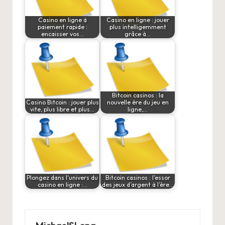
Casino en ligne à
Casino en ligne : jouer
paiement rapide :
plus intelligemment
encaisser vos…
grâce à…
Bitcoin casinos : la
Casino Bitcoin : jouer plus
nouvelle ère du jeu en
vite, plus libre et plus…
ligne,…
Plongez dans l'univers du
Bitcoin casinos : l’essor
casino en ligne :…
des jeux d’argent à l’ère…