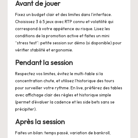
Avant de jouer
Fixez un budget clair et des limites dans l’interface.
Choisissez 3 à 5 jeux avec RTP connu et volatilité qui
correspond à votre appétence au risque. Lisez les
conditions de la promotion active et faites un mini
“stress test”: petite session sur démo (si disponible) pour
vérifier stabilité et ergonomie.
Pendant la session
Respectez vos limites, évitez le multi-table si la
concentration chute, et utilisez l’historique des tours
pour surveiller votre rythme. En live, préférez des tables
avec affichage clair des règles et historique simple
(permet d’évaluer la cadence et les side bets sans se
précipiter).
Après la session
Faites un bilan: temps passé, variation de bankroll,