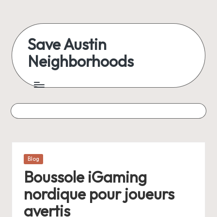
Skip
to
Save Austin
content
Neighborhoods
Advocating
Austin
and
exploring
everything
Posted
Blog
in
Boussole iGaming
nordique pour joueurs
avertis