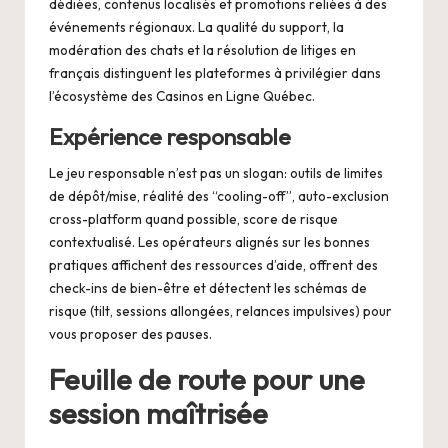
dédiées, contenus localisés et promotions reliées à des
événements régionaux. La qualité du support, la
modération des chats et la résolution de litiges en
français distinguent les plateformes à privilégier dans
l’écosystème des
Casinos en Ligne Québec
.
Expérience responsable
Le jeu responsable n’est pas un slogan: outils de limites
de dépôt/mise, réalité des “cooling-off”, auto-exclusion
cross-platform quand possible, score de risque
contextualisé. Les opérateurs alignés sur les bonnes
pratiques affichent des ressources d’aide, offrent des
check-ins de bien-être et détectent les schémas de
risque (tilt, sessions allongées, relances impulsives) pour
vous proposer des pauses.
Feuille de route pour une
session maîtrisée