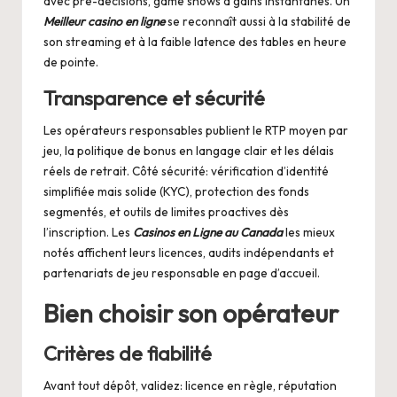
avec pré-décisions, game shows à gains instantanés. Un
Meilleur casino en ligne
se reconnaît aussi à la stabilité de
son streaming et à la faible latence des tables en heure
de pointe.
Transparence et sécurité
Les opérateurs responsables publient le RTP moyen par
jeu, la politique de bonus en langage clair et les délais
réels de retrait. Côté sécurité: vérification d’identité
simplifiée mais solide (KYC), protection des fonds
segmentés, et outils de limites proactives dès
l’inscription. Les
Casinos en Ligne au Canada
les mieux
notés affichent leurs licences, audits indépendants et
partenariats de jeu responsable en page d’accueil.
Bien choisir son opérateur
Critères de fiabilité
Avant tout dépôt, validez: licence en règle, réputation