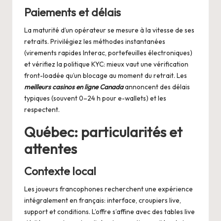
Paiements et délais
La maturité d’un opérateur se mesure à la vitesse de ses
retraits. Privilégiez les méthodes instantanées
(virements rapides Interac, portefeuilles électroniques)
et vérifiez la politique KYC: mieux vaut une vérification
front-loadée qu’un blocage au moment du retrait. Les
meilleurs casinos en ligne Canada
annoncent des délais
typiques (souvent 0–24 h pour e-wallets) et les
respectent.
Québec: particularités et
attentes
Contexte local
Les joueurs francophones recherchent une expérience
intégralement en français: interface, croupiers live,
support et conditions. L’offre s’affine avec des tables live