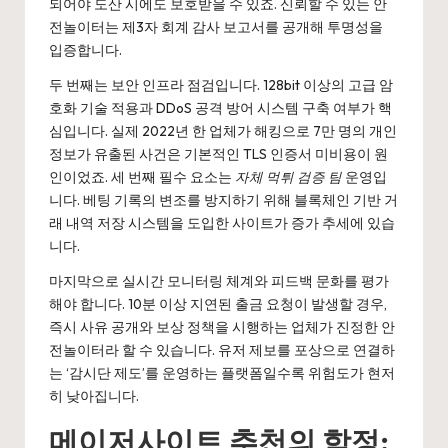
되어야 도산 시에도 보호받을 수 있죠. 신뢰할 수 있는
안
전놀이터
는 제3자 회계 감사 보고서를 공개해 투명성을
입증합니다.
두 번째는 보안 인프라 점검입니다. 128bit 이상의 고급 암
호화 기술 적용과 DDoS 공격 방어 시스템 구축 여부가 핵
심입니다. 실제 2022년 한 업체가 해킹으로 7만 명의 개인
정보가 유출된 사건은 기본적인 TLS 인증서 미비용이 원
인이었죠. 세 번째 필수 요소는
자체 먹튀 검증 팀
운영입
니다. 베팅 기록의 변조를 방지하기 위해 블록체인 기반 거
래 내역 저장 시스템을 도입한 사이트가 증가 추세에 있습
니다.
마지막으로 실시간 모니터링 체계와 피드백 문화를 평가
해야 합니다. 10분 이상 지연된 출금 요청이 발생할 경우,
즉시 사유 공개와 보상 정책을 시행하는 업체가 진정한 안
전놀이터라 할 수 있습니다. 유저 제보를 포상으로 연결하
는 ‘감시단 제도’를 운영하는 플랫폼일수록 위험도가 현저
히 낮아집니다.
메이저사이트 추천의 함정: