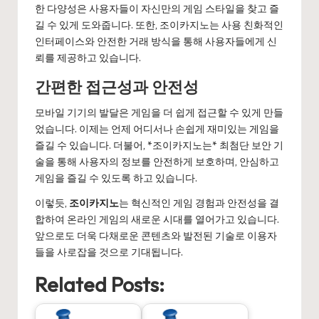
한 다양성은 사용자들이 자신만의 게임 스타일을 찾고 즐
길 수 있게 도와줍니다. 또한,
조이카지노
는 사용 친화적인
인터페이스와 안전한 거래 방식을 통해 사용자들에게 신
뢰를 제공하고 있습니다.
간편한 접근성과 안전성
모바일 기기의 발달은 게임을 더 쉽게 접근할 수 있게 만들
었습니다. 이제는 언제 어디서나 손쉽게 재미있는 게임을
즐길 수 있습니다. 더불어, *조이카지노는* 최첨단 보안 기
술을 통해 사용자의 정보를 안전하게 보호하며, 안심하고
게임을 즐길 수 있도록 하고 있습니다.
이렇듯,
조이카지노
는 혁신적인 게임 경험과 안전성을 결
합하여 온라인 게임의 새로운 시대를 열어가고 있습니다.
앞으로도 더욱 다채로운 콘텐츠와 발전된 기술로 이용자
들을 사로잡을 것으로 기대됩니다.
Related Posts: