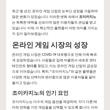
Posted
by
최근 몇 년간, 온라인 게임 산업은 눈부신 성장을 거듭하며
많은 변화가 있었습니다. 이러한 변화 속에서
조이카지노
는 독특한 매력을 선보이며 많은 이용자들의 관심을 받고
있습니다. 이제, 이 혁신적인 플랫폼이 어떤 의미를 가지는
지 깊이 알아보겠습니다.
온라인 게임 시장의 성장
온라인 게임 시장은 COVID-19 대유행으로 인해 더욱 빠르
게 성장하였습니다. 사람들은 집에 머물면서 새로운 엔터
테인먼트 형태를 찾았고, 이는 온라인 게임 산업의 급성장
으로 이어졌습니다. 특히, *조이카지노*와 같은 플랫폼은
다양한 게임 선택지와 편리함으로 많은 이용자들을 끌어
들이고 있습니다.
조이카지노의 인기 요인
조이카지노는 다수의 게임 옵션을 제공하며, 각기 다른 테
마와 전략을 가진 게임들을 선택할 수 있도록 합니다. 이러