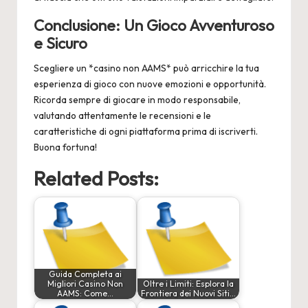
Conclusione: Un Gioco Avventuroso
e Sicuro
Scegliere un *casino non AAMS* può arricchire la tua
esperienza di gioco con nuove emozioni e opportunità.
Ricorda sempre di giocare in modo responsabile,
valutando attentamente le recensioni e le
caratteristiche di ogni piattaforma prima di iscriverti.
Buona fortuna!
Related Posts:
Guida Completa ai
Migliori Casino Non
Oltre i Limiti: Esplora la
AAMS: Come…
Frontiera dei Nuovi Siti…