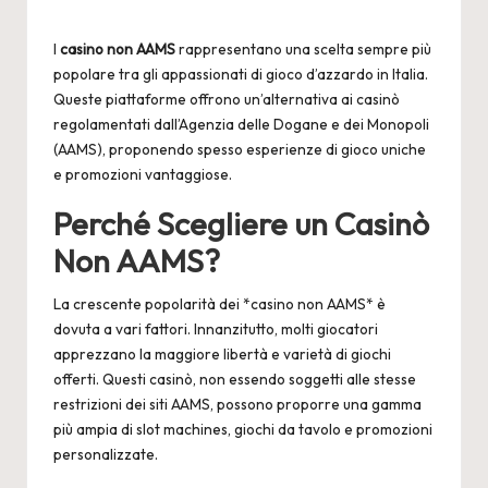
Posted
by
I
casino non AAMS
rappresentano una scelta sempre più
popolare tra gli appassionati di gioco d’azzardo in Italia.
Queste piattaforme offrono un’alternativa ai casinò
regolamentati dall’Agenzia delle Dogane e dei Monopoli
(AAMS), proponendo spesso esperienze di gioco uniche
e promozioni vantaggiose.
Perché Scegliere un Casinò
Non AAMS?
La crescente popolarità dei *casino non AAMS* è
dovuta a vari fattori. Innanzitutto, molti giocatori
apprezzano la maggiore libertà e varietà di giochi
offerti. Questi casinò, non essendo soggetti alle stesse
restrizioni dei siti AAMS, possono proporre una gamma
più ampia di slot machines, giochi da tavolo e promozioni
personalizzate.