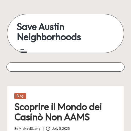
Skip
to
Save Austin
content
Neighborhoods
Advocating
Austin
and
exploring
everything
Posted
Blog
in
Scoprire il Mondo dei
Casinò Non AAMS
By
MichaelSLong
July 8, 2025