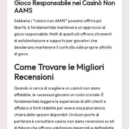
Gioco Responsabile nei Casinò Non
AAMS
Sebbene i *casino non AAMS* possano offrire più
libertà, è fondamentale mantenere un approccio al
gioco responsabile. Molti di questi siti offrono strumenti
di autolimitazione e supporto per giocatori che
desiderano mantenere il controllo sulle proprie attività
di gioco.
Come Trovare le Migliori
Recensioni
Quando si cerca di scegliere un casinò non aams
affidabile, le
recensioni
giocano un ruolo cruciale. È
fondamentale leggere le esperienze di altri utenti e
affidarsi a fonti stabilite per avere una panoramica
chiara delle opzioni disponibili. Un buon punto di
partenza è consultare
casino non aams recensioni
su siti
di fiducia che offrono valutazioni imparziali e dettagliate.