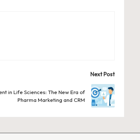
Next Post
nt in Life Sciences: The New Era of
Pharma Marketing and CRM