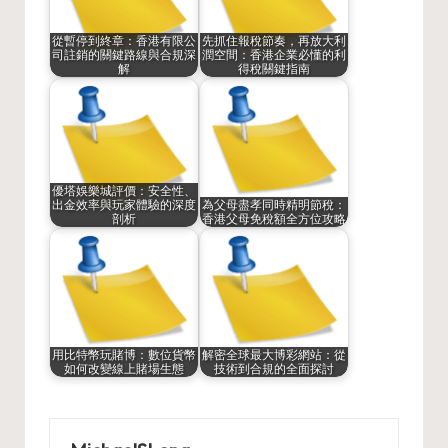
從暫停到終章：香港有限公
先抓住報稅節奏，再放大利
司註銷的關鍵路線與合規深
潤空間：香港企業必懂的利
解
得稅關鍵指南
優塔娛樂城評價：安全性、
出金效率與玩家體驗的深度
為父母盡孝同時精明節稅：
剖析
香港父母免稅額全方位攻略
用比特幣玩賭博：數位貨幣
解密全球最大博彩網站：從
如何改變線上賭場生態
技術到合規的全面探討