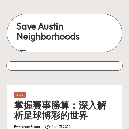
Skip
to
Save Austin
content
Neighborhoods
Advocating
Austin
and
exploring
everything
Posted
Blog
in
掌握賽事勝算：深入解
析足球博彩的世界
By
MichaelSLong
April 13, 2026