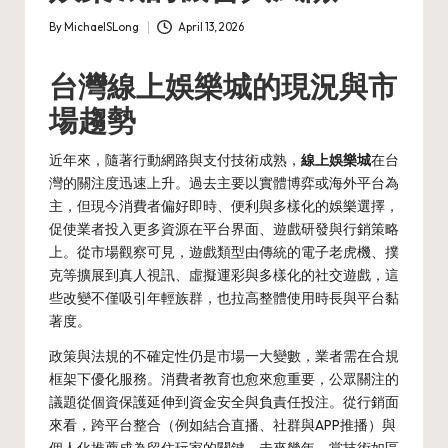
By
MichaelSLong
April 13, 2026
Posted
by
台灣線上娛樂城的現況與市
場趨勢
近年來，隨著行動網路與支付技術成熟，
線上娛樂城
在台
灣的關注度迅速上升。過去主要以實體博弈或海外平台為
主，但現今消費者偏好即時、便利與多樣化的娛樂選擇，
促使業者投入更多資源在平台界面、遊戲研發與行銷策略
上。從市場觀察可見，遊戲類型由傳統的電子老虎機、撲
克等擴展到真人視訊、虛擬運彩與多樣化的社交遊戲，這
些改變不僅吸引年輕族群，也拉高整體使用時長與平台黏
著度。
政策與法規的不確定性仍是市場一大變數，業者需在合規
框架下優化服務。消費者教育也愈來愈重要，公眾關注的
議題從個資保護延伸到資金安全與負責任投注。從行銷面
來看，跨平台整合（例如結合直播、社群與APP推播）與