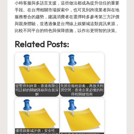
小時客服與多語言支援，這些做法都成為提升信任的重要
手段。在台灣相關市場探索中，也可見到跨境業者與在地
服務整合的趨勢，建議消費者在選擇時多參考第三方評價
與親身體驗，並透過像是
台灣線上娛樂城
這類資訊來源，
比較不同平台的特色與保障措施，以作出更明智的決策。
Related Posts:
從暫停到終章：香港有限公
先抓住報稅節奏，再放大利
司註銷的關鍵路線與合規深
潤空間：香港企業必懂的利
解
得稅關鍵指南
優塔娛樂城評價：安全性、