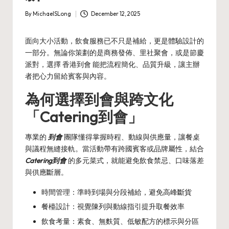
By
MichaelSLong
December 12, 2025
Posted
by
面向大小活動，飲食服務已不只是補給，更是體驗設計的
一部分。無論你策劃的是商務發佈、里社聚會，或是節慶
派對，選擇
香港到會
能把流程簡化、品質升級，讓主辦
者把心力留給賓客與內容。
為何選擇到會與跨文化
「Catering到會」
專業的
到會
團隊懂得掌握時程、動線與供應量，讓餐桌
與議程無縫接軌。當活動帶有跨國賓客或品牌屬性，結合
Catering到會
的多元菜式，就能避免飲食禁忌、口味落差
與供應斷層。
時間管理：準時到場與分段補給，避免高峰斷貨
餐檯設計：視覺陳列與動線指引提升取餐效率
飲食考量：素食、無麩質、低敏配方的標示與分區