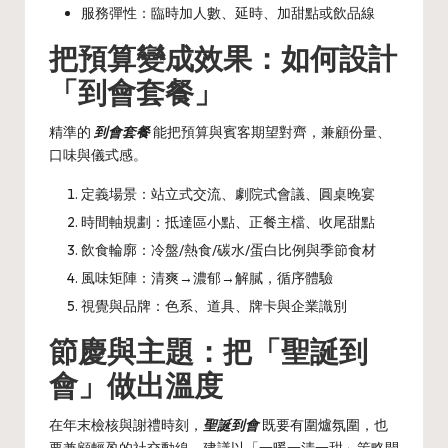
服務彈性：臨時加人數、延時、加甜點或飲品線
把預算變成效果：如何設計
「到會套餐」
精準的
到會套餐
能把預算與賓客期望對齊，兼顧份量、
口味與儀式感。
定義場景：站立式交流、劇院式會議、圓桌晚宴
時間軸規劃：抵達區小點、正餐主檔、收尾甜點
飲食輪廓：冷盤/熱食/碳水/蛋白比例與季節食材
風味矩陣：清爽→濃郁→解膩，循序體驗
視覺與品牌：色系、道具、牌卡與企業識別
節慶與主題：把「聖誕到
會」做出溫度
在年末檢核與謝禮時刻，
聖誕到會
既要有圍爐氛圍，也