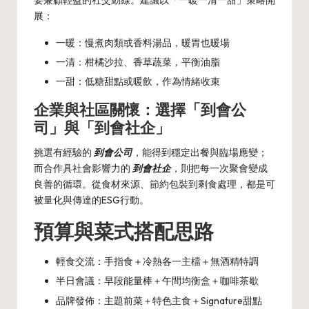
要兼顧輕盈的社交動線。建議以「一暖一清一甜」策略開
展：
一暖：慢煮肉類或香料湯品，暖胃也暖場
一清：柑橘沙拉、香草蔬菜，平衡油脂
一甜：低糖甜點或暖飲，作為情緒收束
企業與社區關懷：選擇「到會公
司」與「到會社企」
挑選有經驗的
到會公司
，能得到穩定出餐與臨場應變；
而合作具社會影響力的
到會社企
，則把每一次聚會變成
良善的循環。從食材來源、節約包裝到剩食處理，都是可
被量化與傳達的ESG行動。
預算與菜式搭配思路
輕食交流：手指食＋冷熱各一主檔＋無酒精特調
半日會議：早段能量棒＋午間均衡盒＋咖啡茶歇
品牌發佈：主題前菜＋特色主食＋Signature甜點