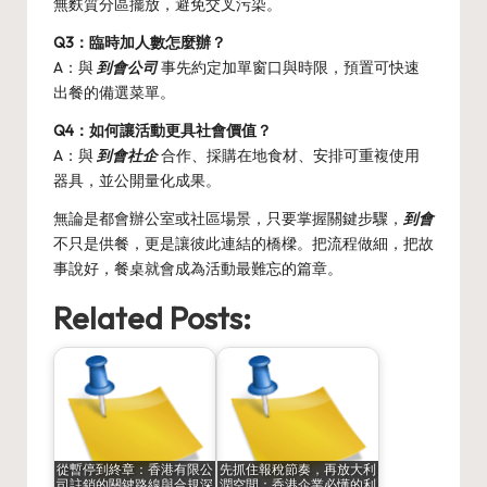
無麩質分區擺放，避免交叉污染。
Q3：臨時加人數怎麼辦？
A：與
到會公司
事先約定加單窗口與時限，預置可快速
出餐的備選菜單。
Q4：如何讓活動更具社會價值？
A：與
到會社企
合作、採購在地食材、安排可重複使用
器具，並公開量化成果。
無論是都會辦公室或社區場景，只要掌握關鍵步驟，
到會
不只是供餐，更是讓彼此連結的橋樑。把流程做細，把故
事說好，餐桌就會成為活動最難忘的篇章。
Related Posts:
從暫停到終章：香港有限公
先抓住報稅節奏，再放大利
司註銷的關鍵路線與合規深
潤空間：香港企業必懂的利