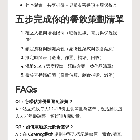
社區聚會：共享拼盤＋兒童友善選項＋環保餐具
五步完成你的餐飲策劃清單
確立人數與場地限制（取餐動線、電力與保溫設
備）
鎖定風格與關鍵菜色（象徵性菜式與飲食禁忌）
擬定時間表（送達、佈置、補給、回收）
溝通SLA（溫度標準、延時方案、替代品清單）
檢核可持續細節（份量估算、剩食捐贈、減塑）
FAQs
Q1：怎樣估算份量避免浪費？
A：站立式以每人1.2–1.5份主食等量為基準，視活動長度
與人群年齡調整；預留10%機動量。
Q2：如何兼顧多元飲食需求？
A：在
Catering到會
規劃中預先標記過敏原，素食/清真/