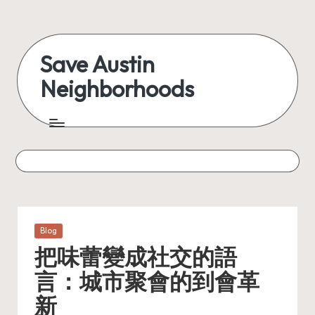
Skip
to
Save Austin
content
Neighborhoods
Advocating
Austin
and
exploring
everything
Posted
Blog
in
把味蕾變成社交的語
言：城市聚會的到會革
新