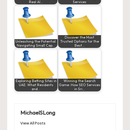
Real AI…
Services
Discover the Most
Unleashing the Potential:
Trusted Options for the
Navigating Small Cap…
Best…
Exploring Betting Sites in
Winning the Search
UAE: What Residents
Game: How SEO Services
and…
in Sri…
MichaelSLong
View All Posts