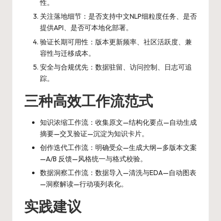
性。
关注落地细节：是否支持中文NLP细粒度任务、是否
提供API、是否可本地化部署。
验证长期可用性：版本更新频率、社区活跃度、兼
容性与迁移成本。
安全与合规优先：数据驻留、访问控制、日志可追
踪。
三种高效工作流范式
知识浓缩工作流：收集原文—结构化要点—自动生成
摘要—交叉验证—沉淀为知识卡片。
创作迭代工作流：明确受众—生成大纲—多版本文案
—A/B 反馈—风格统一与格式校验。
数据洞察工作流：数据导入—清洗与EDA—自动图表
—洞察解读—行动项列表化。
实践建议