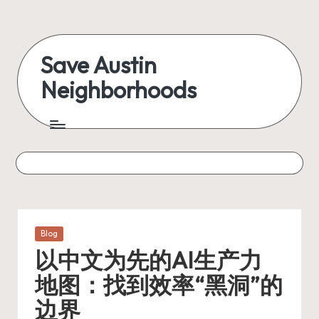
Skip
to
Save Austin
content
Neighborhoods
Advocating
Austin
and
exploring
everything
Posted
Blog
in
以中文为先的AI生产力
地图：找到效率“黑洞”的
边界