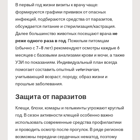
В первый год жизни визиты к врачу чаще:
формируются графики прививок от опасных
инфекций, подбираются средства от паразитов,
обсуждается питание и стерилизация/кастрация.
Далее большинство животных посещают врача
не
реже одного раза в год
. Пожилым питомцам
(обычно с 7–8 лет) рекомендуют осмотры каждые 6
месяцев с базовыми анализами крови и мочи, а также
УЗИ по показаниям. Индивидуальный план всегда
помогает составить опытный
veterinarian
,
учитывающий возраст, породу, образ жизни и
прошлые заболевания.
Защита от паразитов
Клещи, блохи, комары и гельминты угрожают круглый
год. В сезон активности клещей особенно важно
использовать современные средства профилактики
и проводить осмотр после прогулок. В ряде регионов
возможны передачи сердечных нематод, поэтому