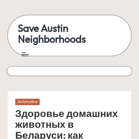
Skip
to
Save Austin
content
Neighborhoods
Advocating
Austin
and
exploring
everything
Posted
Automotive
in
Здоровье домашних
животных в
Беларуси: как