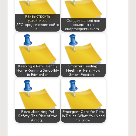
Как выстроить
устойчивое
Сендвіч‑панелі для
SEO‑продвижение сайта
швидкого та
в…
енергоефективного…
Keeping a Pet-Friendly
Smarter Feeding,
Home Running Smoothly
Healthier Pets: How
in Edmonton
Smart Feeders…
Revolutionizing Pet
Emergent Care for Pets
Safety: The Rise of the
in Dallas: What You Need
AirTag…
to Know