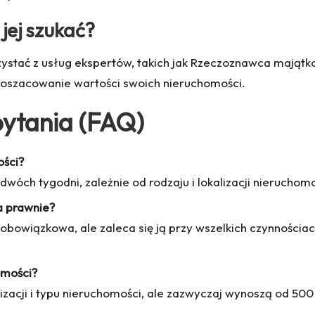
jej szukać?
stać z usług ekspertów, takich jak
Rzeczoznawca majątk
e oszacowanie wartości swoich nieruchomości.
pytania (FAQ)
ości?
wóch tygodni, zależnie od rodzaju i lokalizacji nieruchomo
a prawnie?
obowiązkowa, ale zaleca się ją przy wszelkich czynnościa
omości?
lizacji i typu nieruchomości, ale zazwyczaj wynoszą od 500