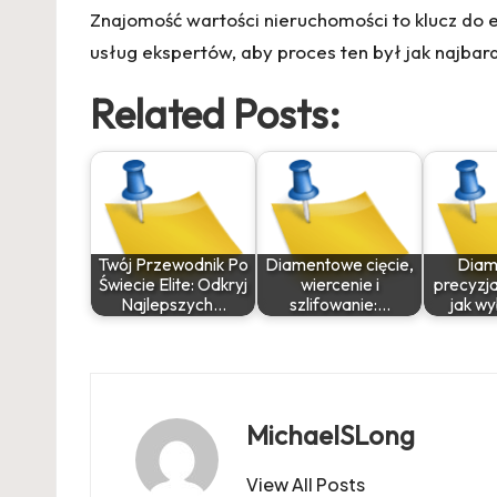
Znajomość wartości nieruchomości to klucz do
usług ekspertów, aby proces ten był jak najbard
Related Posts:
Twój Przewodnik Po
Diamentowe cięcie,
Diam
Świecie Elite: Odkryj
wiercenie i
precyzja
Najlepszych…
szlifowanie:…
jak wy
MichaelSLong
View All Posts