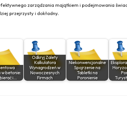
 efektywnego zarządzania majątkiem i podejmowania świa
ziej przejrzysty i dokładny.
Odkryj Zalety
Kalkulatora
Niekonwencjonalne
Eksplor
entowa
Wynagrodzeń w
Spojrzenie na
Horyzon
 w betonie:
Nowoczesnych
Tabletki na
Por
bierać i…
Firmach
Poronienie
Turys