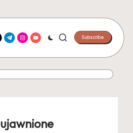
k.com
tter.com
t.me
instagram.com
youtube.com
Subscribe
 ujawnione