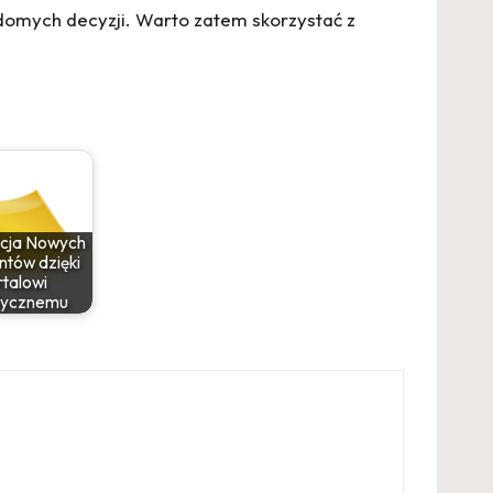
domych decyzji. Warto zatem skorzystać z
acja Nowych
tów dzięki
talowi
tycznemu