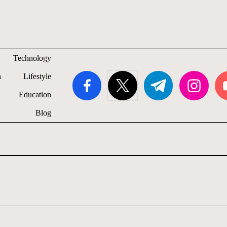
Technology
facebook.com
twitter.com
t.me
instagram.com
you
h
Lifestyle
Education
Blog