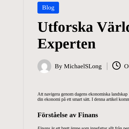
Posted
Blog
in
Utforska Värl
Experten
By
MichaelSLong
O
Posted
by
Att navigera genom dagens ekonomiska landskap 
din ekonomi på ett smart sätt. I denna artikel ko
Förståelse av Finans
Finans
är ett brett ämne som innefattar allt från p