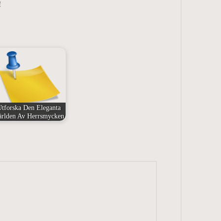
!
Utforska Den Eleganta
ärlden Av Herrsmycken