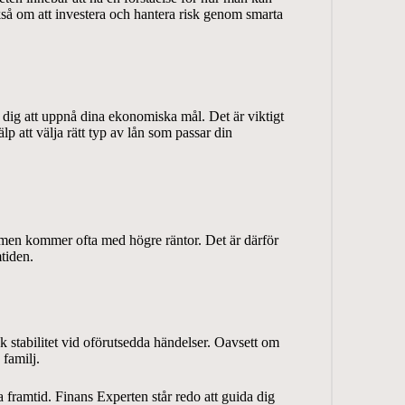
ckså om att investera och hantera risk genom smarta
pa dig att uppnå dina ekonomiska mål. Det är viktigt
lp att välja rätt typ av lån som passar din
g men kommer ofta med högre räntor. Det är därför
tiden.
 stabilitet vid oförutsedda händelser. Oavsett om
familj.
framtid. Finans Experten står redo att guida dig