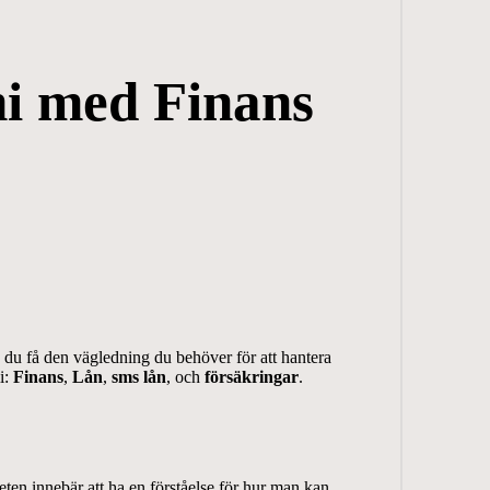
i med Finans
du få den vägledning du behöver för att hantera
i:
Finans
,
Lån
,
sms lån
, och
försäkringar
.
eten innebär att ha en förståelse för hur man kan