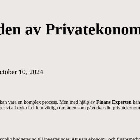
den av Privatekonom
ctober 10, 2024
kan vara en komplex process. Men med hjälp av
Finans Experten
kan 
mmer vi att dyka in i fem viktiga områden som påverkar din privatekonom
ersonlig budgetering till investeringar. Att vara ekonomi- och finansmedv