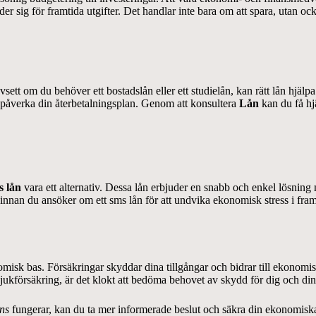
r sig för framtida utgifter. Det handlar inte bara om att spara, utan o
vsett om du behöver ett bostadslån eller ett studielån, kan rätt lån hjäl
an påverka din återbetalningsplan. Genom att konsultera
Lån
kan du få hjä
s lån
vara ett alternativ. Dessa lån erbjuder en snabb och enkel lösnin
 innan du ansöker om ett sms lån för att undvika ekonomisk stress i fram
isk bas. Försäkringar skyddar dina tillgångar och bidrar till ekonomisk
jukförsäkring, är det klokt att bedöma behovet av skydd för dig och din 
ns
fungerar, kan du ta mer informerade beslut och säkra din ekonomiska 