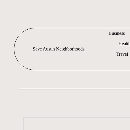
Skip
to
content
Business
Healt
Save Austin Neighborhoods
Travel
Advocating
Austin
and
exploring
everything