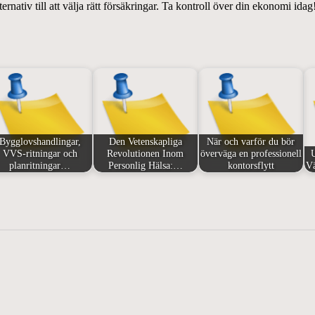
rnativ till att välja rätt försäkringar. Ta kontroll över din ekonomi idag
Bygglovshandlingar,
Den Vetenskapliga
När och varför du bör
VVS-ritningar och
Revolutionen Inom
överväga en professionell
planritningar…
Personlig Hälsa:…
kontorsflytt
V