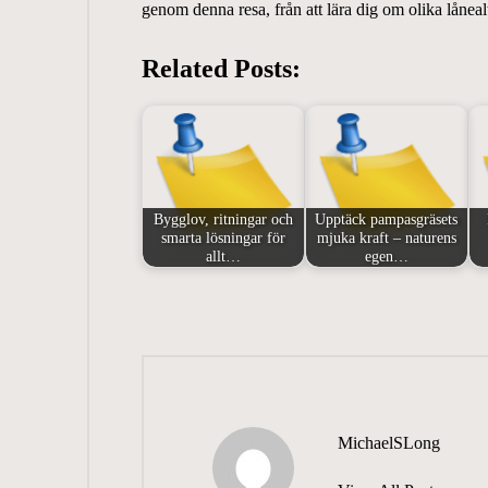
genom denna resa, från att lära dig om olika lånealte
Related Posts:
Bygglov, ritningar och
Upptäck pampasgräsets
smarta lösningar för
mjuka kraft – naturens
allt…
egen…
MichaelSLong