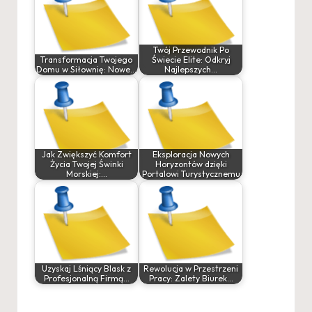
Twój Przewodnik Po
Transformacja Twojego
Świecie Elite: Odkryj
Domu w Siłownię: Nowe…
Najlepszych…
Jak Zwiększyć Komfort
Eksploracja Nowych
Życia Twojej Świnki
Horyzontów dzięki
Morskiej:…
Portalowi Turystycznemu
Uzyskaj Lśniący Blask z
Rewolucja w Przestrzeni
Profesjonalną Firmą…
Pracy: Zalety Biurek…