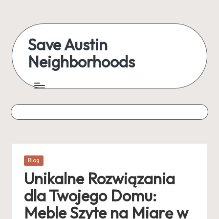
Skip
to
Save Austin
content
Neighborhoods
Advocating
Austin
and
exploring
everything
Posted
Blog
in
Unikalne Rozwiązania
dla Twojego Domu:
Meble Szyte na Miarę w