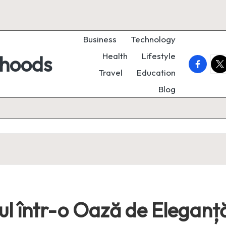
Business
Technology
Health
Lifestyle
rhoods
faceboo
twi
Travel
Education
Blog
ul într-o Oază de Eleganță