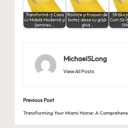
Transformă-ți Casa
Rochițe și trusouri de
Străluci
cu Mobilă Modernă și
botez alese cu grijă:
Cum Să Îț
Șemineu…
ghid…
Sti
MichaelSLong
View All Posts
Post
Previous Post
navigation
Transforming Your Miami Home: A Comprehens