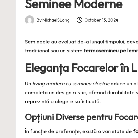
Seminee Moderne
By
MichaelSLong
October 15, 2024
Posted
by
Semineele au evoluat de-a lungul timpului, deve
tradițional sau un sistem
termosemineu pe lemne
Eleganța Focarelor în 
Un
living modern cu semineu electric
aduce un pl
completa un design rustic, oferind durabilitate ș
reprezintă o alegere sofisticată.
Opțiuni Diverse pentru Foca
În funcție de preferințe, există o varietate de
f