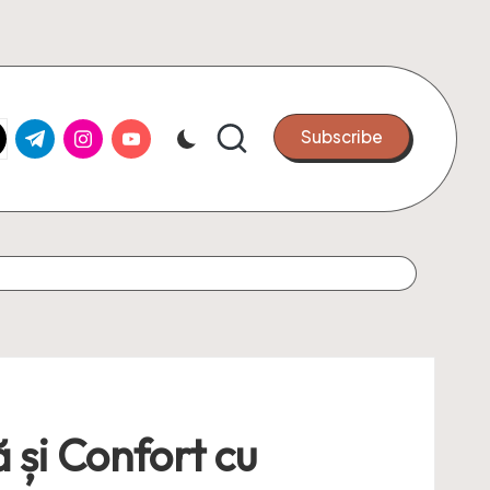
k.com
tter.com
t.me
instagram.com
youtube.com
Subscribe
 și Confort cu