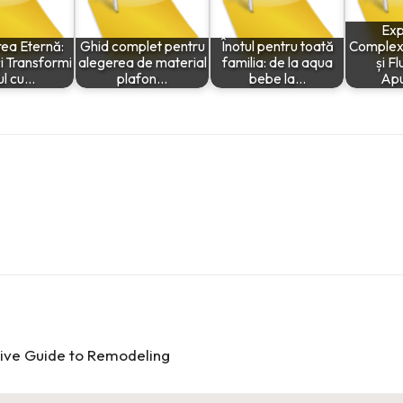
Exp
rea Eternă:
Ghid complet pentru
Înotul pentru toată
Complexit
i Transformi
alegerea de material
familia: de la aqua
și F
lul cu…
plafon…
bebe la…
Apu
ive Guide to Remodeling