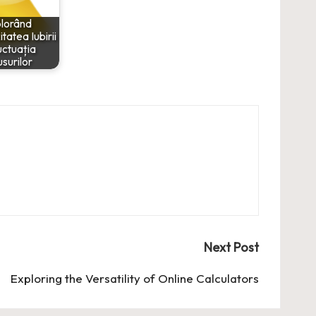
lorând
atea Iubirii
luctuația
surilor
Next Post
Exploring the Versatility of Online Calculators