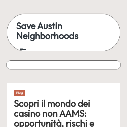
Skip
to
Save Austin
content
Neighborhoods
Advocating
Austin
and
exploring
everything
Posted
Blog
in
Scopri il mondo dei
casino non AAMS:
opportunità, rischi e