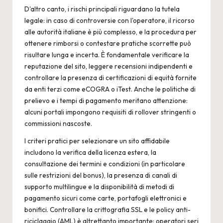
D'altro canto, i rischi principali riguardano la tutela
legale: in caso di controversie con l'operatore, il ricorso
alle autorità italiane è più complesso, e la procedura per
ottenere rimborsi o contestare pratiche scorrette può
risultare lunga e incerta. È fondamentale verificare la
reputazione del sito, leggere recensioni indipendenti e
controllare la presenza di certificazioni di equità fornite
da enti terzi come eCOGRA o iTest. Anche le politiche di
prelievo e i tempi di pagamento meritano attenzione:
alcuni portali impongono requisiti di rollover stringenti o
commissioni nascoste.
I criteri pratici per selezionare un sito affidabile
includono la verifica della licenza estera, la
consultazione dei termini e condizioni (in particolare
sulle restrizioni del bonus), la presenza di canali di
supporto multilingue e la disponibilità di metodi di
pagamento sicuri come carte, portafogli elettronici e
bonifici. Controllare la crittografia SSL e le policy anti-
riciclaggio (AML) è altrettanto importante: operatori seri