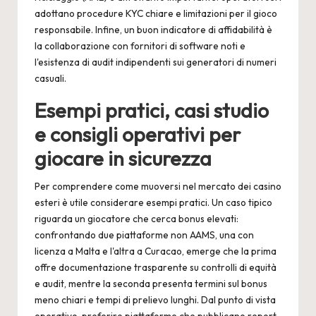
adottano procedure KYC chiare e limitazioni per il gioco
responsabile. Infine, un buon indicatore di affidabilità è
la collaborazione con fornitori di software noti e
l'esistenza di audit indipendenti sui generatori di numeri
casuali.
Esempi pratici, casi studio
e consigli operativi per
giocare in sicurezza
Per comprendere come muoversi nel mercato dei casino
esteri è utile considerare esempi pratici. Un caso tipico
riguarda un giocatore che cerca bonus elevati:
confrontando due piattaforme non AAMS, una con
licenza a Malta e l'altra a Curacao, emerge che la prima
offre documentazione trasparente su controlli di equità
e audit, mentre la seconda presenta termini sul bonus
meno chiari e tempi di prelievo lunghi. Dal punto di vista